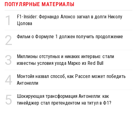
ПОПУЛЯРНЫЕ МАТЕРИАЛЫ
1
F1-Insider: Фернандо Алонсо загнал в долги Николу
Цолова
2
Фильм о Формуле 1 должен получить продолжение
3
Миллионы отступных и никаких интервью: стали
известны условия ухода Марко из Red Bull
4
Монтойя назвал способ, как Рассел может победить
Антонелли
5
Шокирующая трансформация Антонелли: как
тинейджер стал претендентом на титул в Ф1?