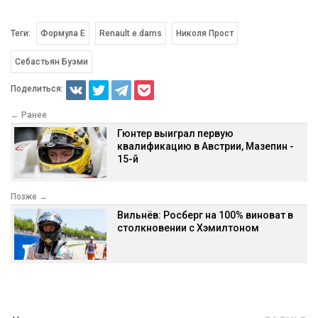
Теги:
Формула E
Renault e.dams
Николя Прост
Себастьян Буэми
Поделиться:
← Ранее
Гюнтер выиграл первую
квалификацию в Австрии, Мазепин -
15-й
Позже →
Вильнёв: Росберг на 100% виноват в
столкновении с Хэмилтоном