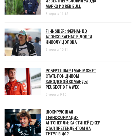
ИЗВЕСТНЫ УСЛОВИЯ УХОДА
МАРКО ИЗ RED BULL
Вчера в 11:12
F1-INSIDER: ФЕРНАНДО
АЛОНСО ЗАГНАЛ В ДОЛГИ
НИКОЛУ ЦОЛОВА
Вчера в 10:11
РОБЕРТ ШВАРЦМАН МОЖЕТ
СТАТЬ ГОНЩИКОМ
ЗАВОДСКОЙ КОМАНДЫ
PEUGEOT В FIA WEC
Вчера в 9:10
ШОКИРУЮЩАЯ
ТРАНСФОРМАЦИЯ
АНТОНЕЛЛИ: КАК ТИНЕЙДЖЕР
СТАЛ ПРЕТЕНДЕНТОМ НА
ТИТУЛ В Ф1?