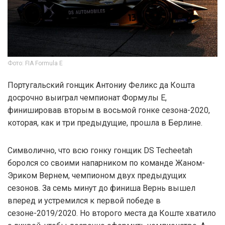
Фото: FIA Formula E
Португальский гонщик Антониу Феликс да Кошта
досрочно выиграл чемпионат Формулы E,
финишировав вторым в восьмой гонке сезона-2020,
которая, как и три предыдущие, прошла в Берлине.
Символично, что всю гонку гонщик DS Techeetah
боролся со своими напарником по команде Жаном-
Эриком Вернем, чемпионом двух предыдущих
сезонов. За семь минут до финиша Вернь вышел
вперед и устремился к первой победе в
сезоне-2019/2020. Но второго места да Коште хватило