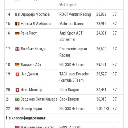
Motorsport
14.
Эдоардо Мортара
ROKiT Venturi Racing
23,889
37
15.
Жером Д'Амброзио
Mahindra Racing
23,914
37
16.
Рене Раст
Audi Sport ABT
24,381
37
Schaeffler
17.
Джеймс Каладо
Panasonic Jaguar
26,600
37
Racing
18.
Даниэль Абт
NIO 333 FE Team
29,121
37
19.
Нил Джани
TAG Heuer Porsche
29,527
37
Formula E Team
20.
Нико Мюллер
Geox Dragon
34,431
37
21.
Серджио Сетте Камара
Geox Dragon
36,315
37
22.
Оливер Терви
NIO 333 FE Team
1.01,473
37
Не классифицированы:
Максимилиан Гюнтер
BMW i Andretti
0