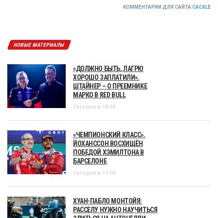
КОММЕНТАРИИ ДЛЯ САЙТА
CACKL
E
НОВЫЕ МАТЕРИАЛЫ
«ДОЛЖНО БЫТЬ, ЛАГРЮ
ХОРОШО ЗАПЛАТИЛИ».
ШТАЙНЕР – О ПРЕЕМНИКЕ
МАРКО В RED BULL
Сегодня в 18:55
«ЧЕМПИОНСКИЙ КЛАСС».
ЙОХАНССОН ВОСХИЩЁН
ПОБЕДОЙ ХЭМИЛТОНА В
БАРСЕЛОНЕ
Сегодня в 17:58
ХУАН-ПАБЛО МОНТОЙЯ:
РАССЕЛУ НУЖНО НАУЧИТЬСЯ