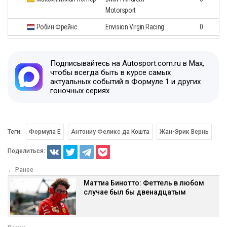
Motorsport
Робин Фрейнс
Envision Virgin Racing
0
Подписывайтесь на Autosport.com.ru в Max,
чтобы всегда быть в курсе самых
актуальных событий в Формуле 1 и других
гоночных сериях
Теги:
Формула E
Антониу Феликс да Кошта
Жан-Эрик Вернь
Поделиться:
← Ранее
Маттиа Бинотто: Феттель в любом
случае был бы двенадцатым