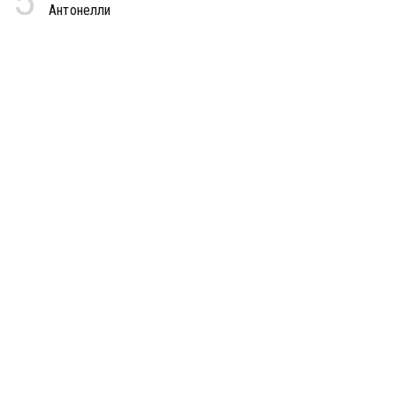
5
Антонелли