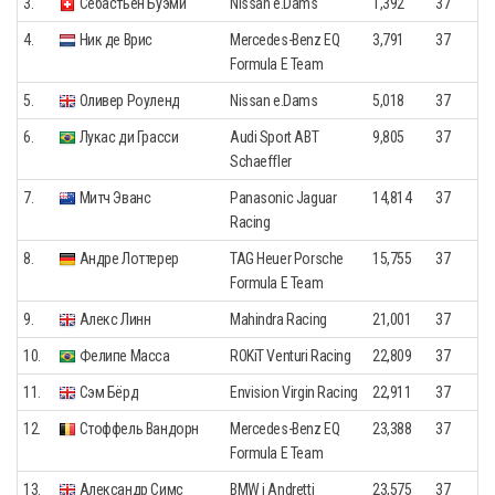
3.
Себастьен Буэми
Nissan e.Dams
1,392
37
4.
Ник де Врис
Mercedes-Benz EQ
3,791
37
Formula E Team
5.
Оливер Роуленд
Nissan e.Dams
5,018
37
6.
Лукас ди Грасси
Audi Sport ABT
9,805
37
Schaeffler
7.
Митч Эванс
Panasonic Jaguar
14,814
37
Racing
8.
Андре Лоттерер
TAG Heuer Porsche
15,755
37
Formula E Team
9.
Алекс Линн
Mahindra Racing
21,001
37
10.
Фелипе Масса
ROKiT Venturi Racing
22,809
37
11.
Сэм Бёрд
Envision Virgin Racing
22,911
37
12.
Стоффель Вандорн
Mercedes-Benz EQ
23,388
37
Formula E Team
13.
Александр Симс
BMW i Andretti
23,575
37