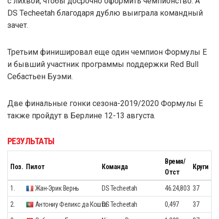
с лихвой, чтобы досрочно оформить чемпионство. А
DS Techeetah благодаря дублю выиграла командный
зачет.
Третьим финишировал еще один чемпион Формулы E
и бывший участник программы поддержки Red Bull
Себастьен Буэми.
Две финальные гонки сезона-2019/2020 Формулы E
также пройдут в Берлине 12-13 августа.
РЕЗУЛЬТАТЫ
Время/
Поз.
Пилот
Команда
Круги
Отст
1.
Жан-Эрик Вернь
DS Techeetah
46.24,803
37
2.
Антониу Феликс да Кошта
DS Techeetah
0,497
37