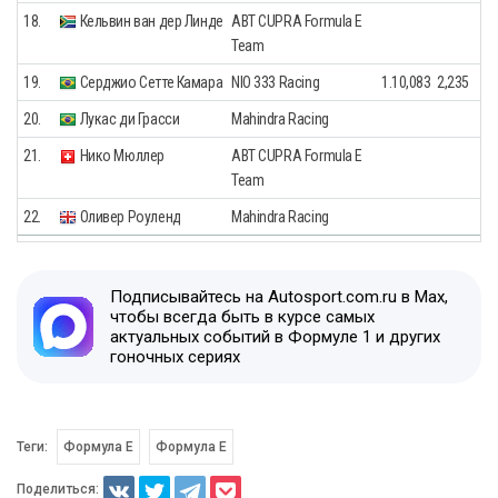
18.
Кельвин ван дер Линде
ABT CUPRA Formula E
Team
19.
Серджио Сетте Камара
NIO 333 Racing
1.10,083
2,235
20.
Лукас ди Грасси
Mahindra Racing
21.
Нико Мюллер
ABT CUPRA Formula E
Team
22.
Оливер Роуленд
Mahindra Racing
Подписывайтесь на Autosport.com.ru в Max,
чтобы всегда быть в курсе самых
актуальных событий в Формуле 1 и других
гоночных сериях
Теги:
Формула E
Формула Е
Поделиться: