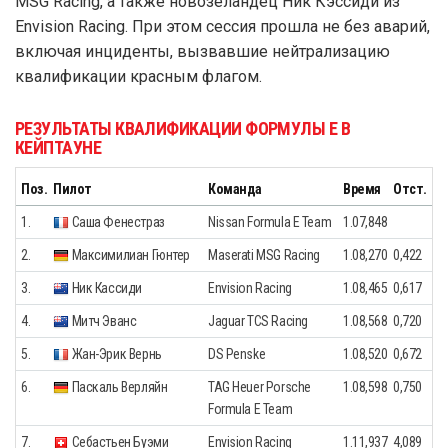
MSG Racing, а также новозеландец Ник Кэссиди из
Envision Racing. При этом сессия прошла не без аварий,
включая инциденты, вызвавшие нейтрализацию
квалификации красным флагом.
РЕЗУЛЬТАТЫ КВАЛИФИКАЦИИ ФОРМУЛЫ E В
КЕЙПТАУНЕ
Поз.
Пилот
Команда
Время
Отст.
1.
Саша Фенестраз
Nissan Formula E Team
1.07,848
2.
Максимилиан Гюнтер
Maserati MSG Racing
1.08,270
0,422
3.
Ник Кассиди
Envision Racing
1.08,465
0,617
4.
Митч Эванс
Jaguar TCS Racing
1.08,568
0,720
5.
Жан-Эрик Вернь
DS Penske
1.08,520
0,672
6.
Паскаль Верляйн
TAG Heuer Porsche
1.08,598
0,750
Formula E Team
7.
Себастьен Буэми
Envision Racing
1.11,937
4,089