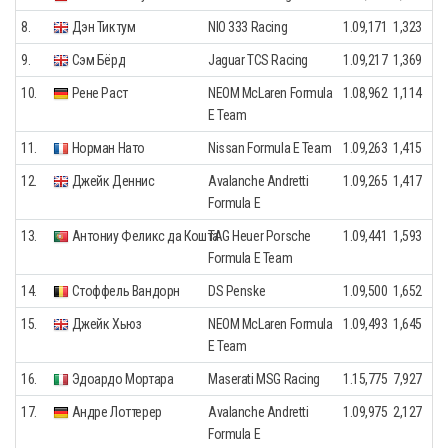
8.
Дэн Тиктум
NIO 333 Racing
1.09,171
1,323
9.
Сэм Бёрд
Jaguar TCS Racing
1.09,217
1,369
10.
Рене Раст
NEOM McLaren Formula
1.08,962
1,114
E Team
11.
Норман Нато
Nissan Formula E Team
1.09,263
1,415
12.
Джейк Деннис
Avalanche Andretti
1.09,265
1,417
Formula E
13.
Антониу Феликс да Кошта
TAG Heuer Porsche
1.09,441
1,593
Formula E Team
14.
Стоффель Вандорн
DS Penske
1.09,500
1,652
15.
Джейк Хьюз
NEOM McLaren Formula
1.09,493
1,645
E Team
16.
Эдоардо Мортара
Maserati MSG Racing
1.15,775
7,927
17.
Андре Лоттерер
Avalanche Andretti
1.09,975
2,127
Formula E