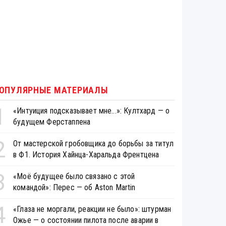
ОПУЛЯРНЫЕ МАТЕРИАЛЫ
1
«Интуиция подсказывает мне...»: Култхард — о
будущем Ферстаппена
2
От мастерской гробовщика до борьбы за титул
в Ф1. История Хайнца-Харальда Френтцена
3
«Моё будущее было связано с этой
командой»: Перес — об Aston Martin
4
«Глаза не моргали, реакции не было»: штурман
Ожье — о состоянии пилота после аварии в