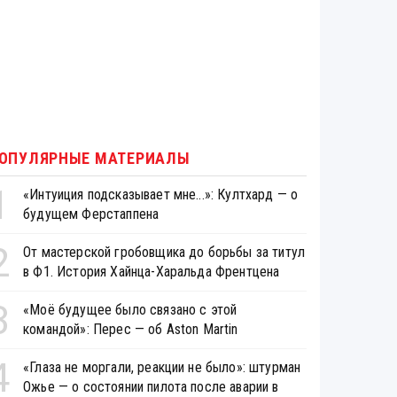
ОПУЛЯРНЫЕ МАТЕРИАЛЫ
1
«Интуиция подсказывает мне...»: Култхард — о
будущем Ферстаппена
2
От мастерской гробовщика до борьбы за титул
в Ф1. История Хайнца-Харальда Френтцена
3
«Моё будущее было связано с этой
командой»: Перес — об Aston Martin
4
«Глаза не моргали, реакции не было»: штурман
Ожье — о состоянии пилота после аварии в