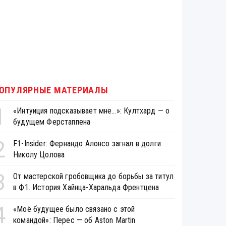
ОПУЛЯРНЫЕ МАТЕРИАЛЫ
1
«Интуиция подсказывает мне...»: Култхард — о
будущем Ферстаппена
2
F1-Insider: Фернандо Алонсо загнал в долги
Николу Цолова
3
От мастерской гробовщика до борьбы за титул
в Ф1. История Хайнца-Харальда Френтцена
4
«Моё будущее было связано с этой
командой»: Перес — об Aston Martin