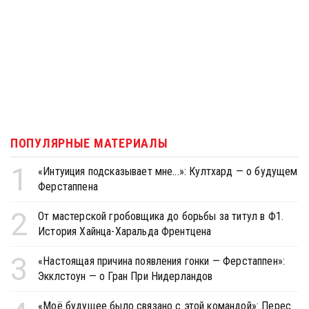
ПОПУЛЯРНЫЕ МАТЕРИАЛЫ
1
«Интуиция подсказывает мне...»: Култхард — о будущем
Ферстаппена
2
От мастерской гробовщика до борьбы за титул в Ф1.
История Хайнца-Харальда Френтцена
3
«Настоящая причина появления гонки — Ферстаппен»:
Экклстоун — о Гран При Нидерландов
«Моё будущее было связано с этой командой»: Перес