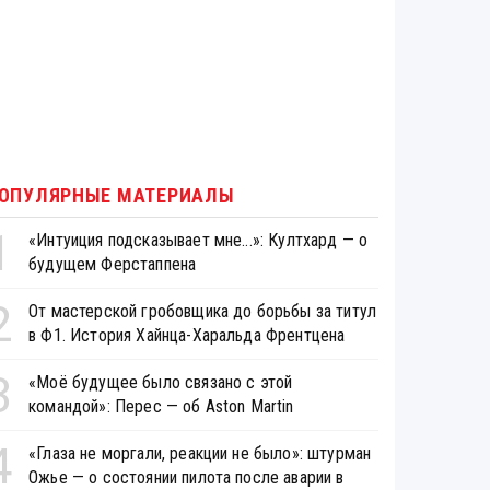
ОПУЛЯРНЫЕ МАТЕРИАЛЫ
1
«Интуиция подсказывает мне...»: Култхард — о
будущем Ферстаппена
2
От мастерской гробовщика до борьбы за титул
в Ф1. История Хайнца-Харальда Френтцена
3
«Моё будущее было связано с этой
командой»: Перес — об Aston Martin
4
«Глаза не моргали, реакции не было»: штурман
Ожье — о состоянии пилота после аварии в