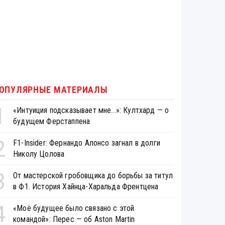
ОПУЛЯРНЫЕ МАТЕРИАЛЫ
1
«Интуиция подсказывает мне...»: Култхард — о
будущем Ферстаппена
2
F1-Insider: Фернандо Алонсо загнал в долги
Николу Цолова
3
От мастерской гробовщика до борьбы за титул
в Ф1. История Хайнца-Харальда Френтцена
4
«Моё будущее было связано с этой
командой»: Перес — об Aston Martin