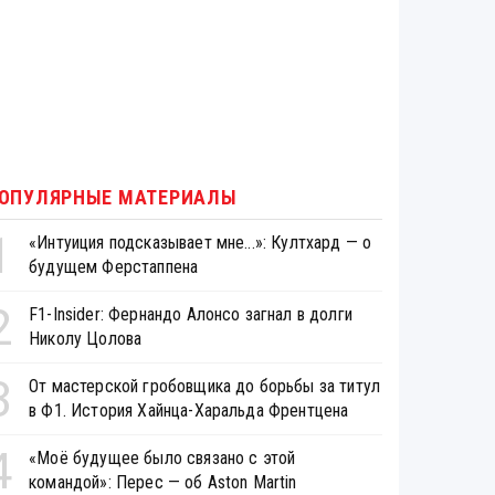
ОПУЛЯРНЫЕ МАТЕРИАЛЫ
1
«Интуиция подсказывает мне...»: Култхард — о
будущем Ферстаппена
2
F1-Insider: Фернандо Алонсо загнал в долги
Николу Цолова
3
От мастерской гробовщика до борьбы за титул
в Ф1. История Хайнца-Харальда Френтцена
4
«Моё будущее было связано с этой
командой»: Перес — об Aston Martin