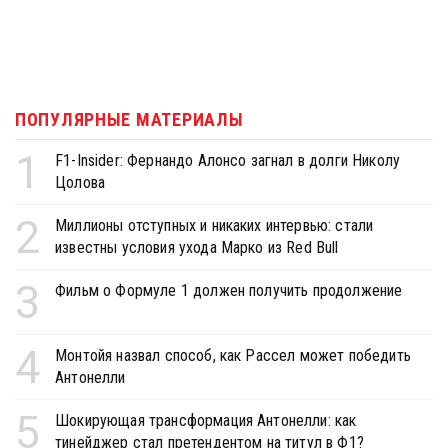
ПОПУЛЯРНЫЕ МАТЕРИАЛЫ
1
F1-Insider: Фернандо Алонсо загнал в долги Николу
Цолова
2
Миллионы отступных и никаких интервью: стали
известны условия ухода Марко из Red Bull
3
Фильм о Формуле 1 должен получить продолжение
4
Монтойя назвал способ, как Рассел может победить
Антонелли
5
Шокирующая трансформация Антонелли: как
тинейджер стал претендентом на титул в Ф1?