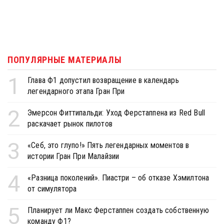
ПОПУЛЯРНЫЕ МАТЕРИАЛЫ
1
Глава Ф1 допустил возвращение в календарь
легендарного этапа Гран При
2
Эмерсон Фиттипальди: Уход Ферстаппена из Red Bull
раскачает рынок пилотов
3
«Себ, это глупо!» Пять легендарных моментов в
истории Гран При Малайзии
4
«Разница поколений». Пиастри – об отказе Хэмилтона
от симулятора
5
Планирует ли Макс Ферстаппен создать собственную
команду Ф1?