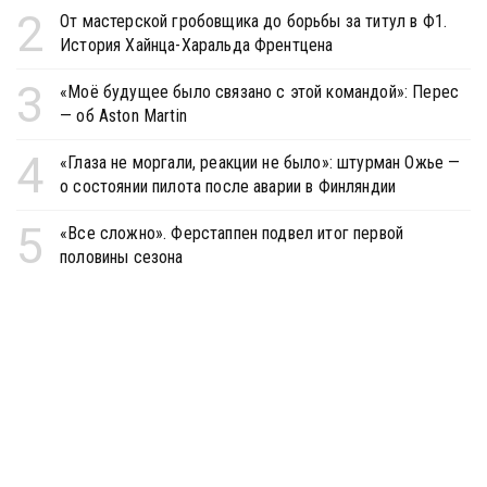
2
От мастерской гробовщика до борьбы за титул в Ф1.
История Хайнца-Харальда Френтцена
3
«Моё будущее было связано с этой командой»: Перес
— об Aston Martin
4
«Глаза не моргали, реакции не было»: штурман Ожье —
о состоянии пилота после аварии в Финляндии
5
«Все сложно». Ферстаппен подвел итог первой
половины сезона