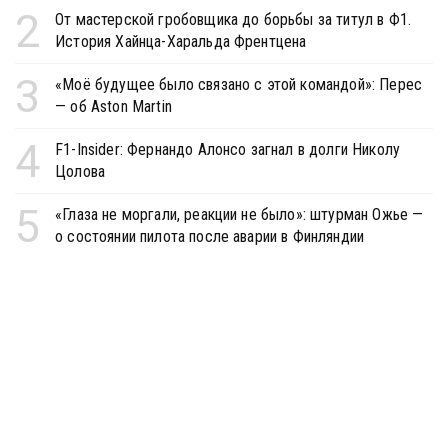
2
От мастерской гробовщика до борьбы за титул в Ф1.
История Хайнца-Харальда Френтцена
3
«Моё будущее было связано с этой командой»: Перес
— об Aston Martin
4
F1-Insider: Фернандо Алонсо загнал в долги Николу
Цолова
5
«Глаза не моргали, реакции не было»: штурман Ожье —
о состоянии пилота после аварии в Финляндии