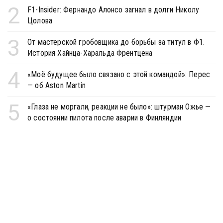
2
F1-Insider: Фернандо Алонсо загнал в долги Николу
Цолова
3
От мастерской гробовщика до борьбы за титул в Ф1.
История Хайнца-Харальда Френтцена
4
«Моё будущее было связано с этой командой»: Перес
— об Aston Martin
5
«Глаза не моргали, реакции не было»: штурман Ожье —
о состоянии пилота после аварии в Финляндии