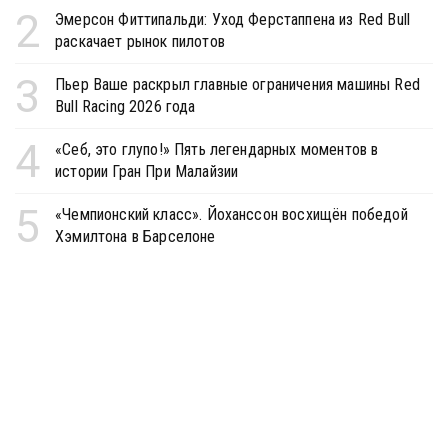
2
Эмерсон Фиттипальди: Уход Ферстаппена из Red Bull
раскачает рынок пилотов
3
Пьер Ваше раскрыл главные ограничения машины Red
Bull Racing 2026 года
4
«Себ, это глупо!» Пять легендарных моментов в
истории Гран При Малайзии
5
«Чемпионский класс». Йоханссон восхищён победой
Хэмилтона в Барселоне