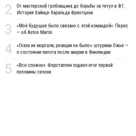
2
От мастерской гробовщика до борьбы за титул в Ф1.
История Хайнца-Харальда Френтцена
3
«Моё будущее было связано с этой командой»: Перес
— об Aston Martin
4
«Глаза не моргали, реакции не было»: штурман Ожье —
о состоянии пилота после аварии в Финляндии
5
«Все сложно». Ферстаппен подвел итог первой
половины сезона