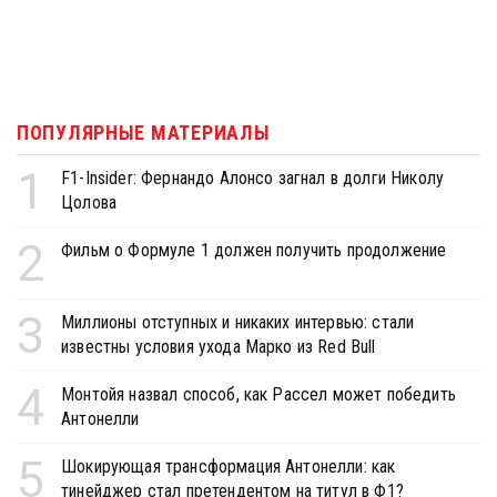
ПОПУЛЯРНЫЕ МАТЕРИАЛЫ
1
F1-Insider: Фернандо Алонсо загнал в долги Николу
Цолова
2
Фильм о Формуле 1 должен получить продолжение
3
Миллионы отступных и никаких интервью: стали
известны условия ухода Марко из Red Bull
4
Монтойя назвал способ, как Рассел может победить
Антонелли
5
Шокирующая трансформация Антонелли: как
тинейджер стал претендентом на титул в Ф1?