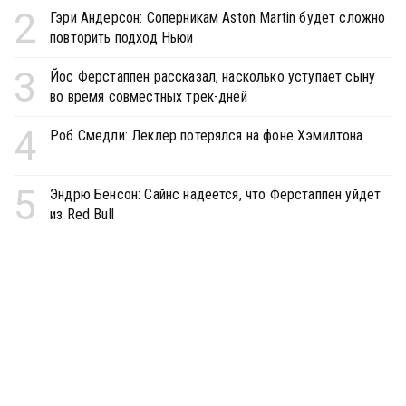
2
Гэри Андерсон: Соперникам Aston Martin будет сложно
повторить подход Ньюи
3
Йос Ферстаппен рассказал, насколько уступает сыну
во время совместных трек-дней
4
Роб Смедли: Леклер потерялся на фоне Хэмилтона
5
Эндрю Бенсон: Сайнс надеется, что Ферстаппен уйдёт
из Red Bull