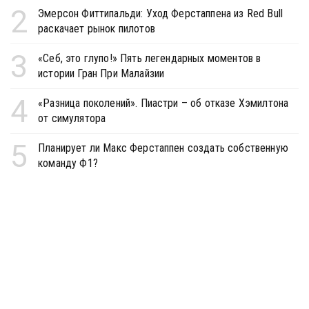
2
Эмерсон Фиттипальди: Уход Ферстаппена из Red Bull
раскачает рынок пилотов
3
«Себ, это глупо!» Пять легендарных моментов в
истории Гран При Малайзии
4
«Разница поколений». Пиастри – об отказе Хэмилтона
от симулятора
5
Планирует ли Макс Ферстаппен создать собственную
команду Ф1?