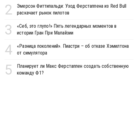
2
Эмерсон Фиттипальди: Уход Ферстаппена из Red Bull
раскачает рынок пилотов
3
«Себ, это глупо!» Пять легендарных моментов в
истории Гран При Малайзии
4
«Разница поколений». Пиастри – об отказе Хэмилтона
от симулятора
5
Планирует ли Макс Ферстаппен создать собственную
команду Ф1?