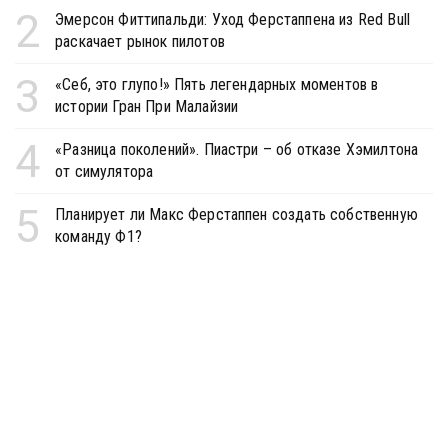
2
Эмерсон Фиттипальди: Уход Ферстаппена из Red Bull
раскачает рынок пилотов
3
«Себ, это глупо!» Пять легендарных моментов в
истории Гран При Малайзии
4
«Разница поколений». Пиастри – об отказе Хэмилтона
от симулятора
5
Планирует ли Макс Ферстаппен создать собственную
команду Ф1?