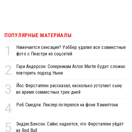
ПОПУЛЯРНЫЕ МАТЕРИАЛЫ
1
Намечается сенсация? Уэббер удалил все совместные
фото с Пиастри из соцсетей
2
Гэри Андерсон: Соперникам Aston Martin будет сложно
повторить подход Ньюи
3
Йос Ферстаппен рассказал, насколько уступает сыну
во время совместных трек-дней
4
Роб Смедли: Леклер потерялся на фоне Хэмилтона
5
Эндрю Бенсон: Сайнс надеется, что Ферстаппен уйдёт
из Red Bull