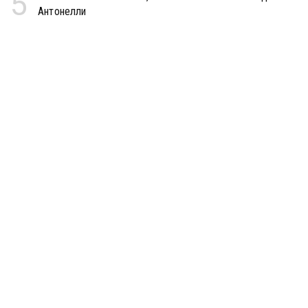
5
Антонелли