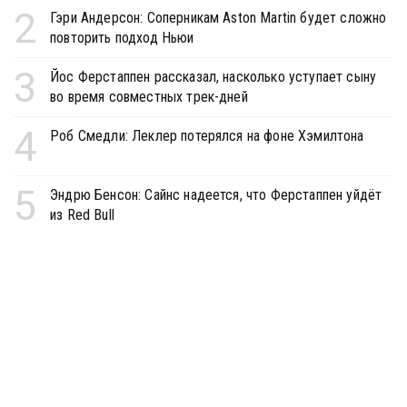
2
Гэри Андерсон: Соперникам Aston Martin будет сложно
повторить подход Ньюи
3
Йос Ферстаппен рассказал, насколько уступает сыну
во время совместных трек-дней
4
Роб Смедли: Леклер потерялся на фоне Хэмилтона
5
Эндрю Бенсон: Сайнс надеется, что Ферстаппен уйдёт
из Red Bull