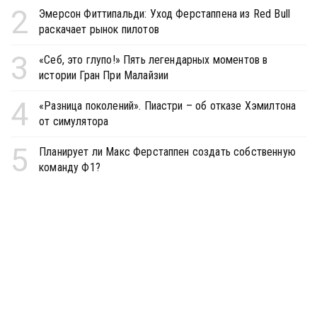
2
Эмерсон Фиттипальди: Уход Ферстаппена из Red Bull
раскачает рынок пилотов
3
«Себ, это глупо!» Пять легендарных моментов в
истории Гран При Малайзии
4
«Разница поколений». Пиастри – об отказе Хэмилтона
от симулятора
5
Планирует ли Макс Ферстаппен создать собственную
команду Ф1?