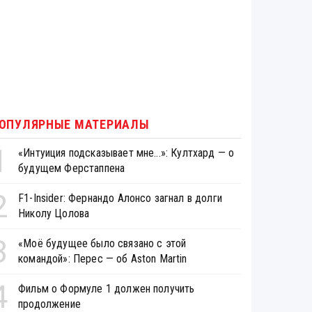
ОПУЛЯРНЫЕ МАТЕРИАЛЫ
1
«Интуиция подсказывает мне...»: Култхард — о
будущем Ферстаппена
2
F1-Insider: Фернандо Алонсо загнал в долги
Николу Цолова
3
«Моё будущее было связано с этой
командой»: Перес — об Aston Martin
4
Фильм о Формуле 1 должен получить
продолжение