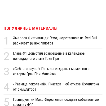
ПОПУЛЯРНЫЕ МАТЕРИАЛЫ
1
Эмерсон Фиттипальди: Уход Ферстаппена из Red Bull
раскачает рынок пилотов
2
Глава Ф1 допустил возвращение в календарь
легендарного этапа Гран При
3
«Себ, это глупо!» Пять легендарных моментов в
истории Гран При Малайзии
4
«Разница поколений». Пиастри – об отказе Хэмилтона
от симулятора
5
Планирует ли Макс Ферстаппен создать собственную
команду Ф1?