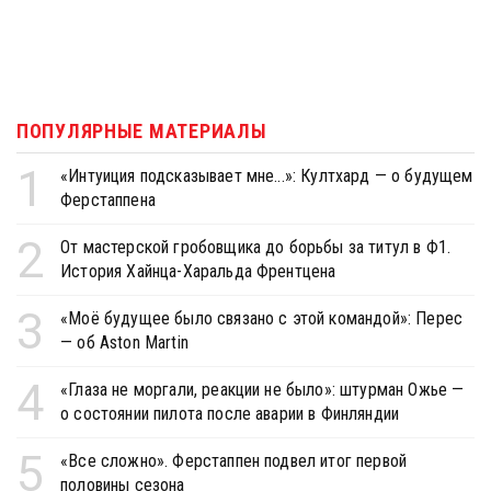
ПОПУЛЯРНЫЕ МАТЕРИАЛЫ
1
«Интуиция подсказывает мне...»: Култхард — о будущем
Ферстаппена
2
От мастерской гробовщика до борьбы за титул в Ф1.
История Хайнца-Харальда Френтцена
3
«Моё будущее было связано с этой командой»: Перес
— об Aston Martin
4
«Глаза не моргали, реакции не было»: штурман Ожье —
о состоянии пилота после аварии в Финляндии
5
«Все сложно». Ферстаппен подвел итог первой
половины сезона