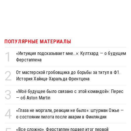
ПОПУЛЯРНЫЕ МАТЕРИАЛЫ
1
«Интуиция подсказывает мне...»: Култхард — о будущем
Ферстаппена
2
От мастерской гробовщика до борьбы за титул в Ф1.
История Хайнца-Харальда Френтцена
3
«Моё будущее было связано с этой командой»: Перес
— об Aston Martin
4
«Глаза не моргали, реакции не было»: штурман Ожье —
о состоянии пилота после аварии в Финляндии
«Все сложно». Ферстаппен подвел итог первой