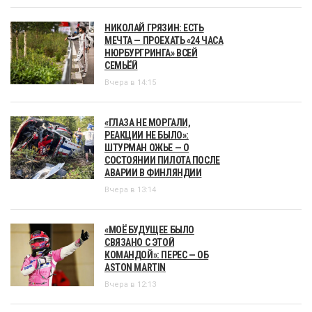
НИКОЛАЙ ГРЯЗИН: ЕСТЬ
МЕЧТА — ПРОЕХАТЬ «24 ЧАСА
НЮРБУРГРИНГА» ВСЕЙ
СЕМЬЁЙ
Вчера в 14:15
«ГЛАЗА НЕ МОРГАЛИ,
РЕАКЦИИ НЕ БЫЛО»:
ШТУРМАН ОЖЬЕ — О
СОСТОЯНИИ ПИЛОТА ПОСЛЕ
АВАРИИ В ФИНЛЯНДИИ
Вчера в 13:14
«МОЁ БУДУЩЕЕ БЫЛО
СВЯЗАНО С ЭТОЙ
КОМАНДОЙ»: ПЕРЕС — ОБ
ASTON MARTIN
Вчера в 12:13