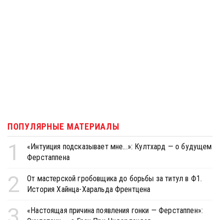
ПОПУЛЯРНЫЕ МАТЕРИАЛЫ
1
«Интуиция подсказывает мне...»: Култхард — о будущем
Ферстаппена
2
От мастерской гробовщика до борьбы за титул в Ф1.
История Хайнца-Харальда Френтцена
3
«Настоящая причина появления гонки — Ферстаппен»: