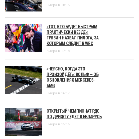
Вчера в 18:15
«ТОТ, КТО БУДЕТ БЫСТРЫМ
ПРАКТИЧЕСКИ ВЕЗДЕ»:
ГРЯЗИН НАЗВАЛ ПИЛОТА, ЗА
КОТОРЫМ СЛЕДИТ В WRC
Вчера в 17:18
«НЕЯСНО, КОГДА ЭТО
ПРОИЗОЙДЁТ»: ВОЛЬФ — ОБ
ОБНОВЛЕНИЯХ MERCEDES-
AMG
Вчера в 16:17
ОТКРЫТЫЙ ЧЕМПИОНАТ РДС
ПО ДРИФТУ ЕДЕТ В БЕЛАРУСЬ
Вчера в 15:16