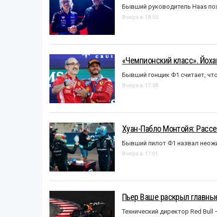
Бывший руководитель Haas пох
Вчера в 18:55
«Чемпионский класс». Йох
Бывший гонщик Ф1 считает, что
Вчера в 17:58
Хуан-Пабло Монтойя: Рассе
Бывший пилот Ф1 назвал неожи
Вчера в 17:01
Пьер Ваше раскрыл главные
Технический директор Red Bull 