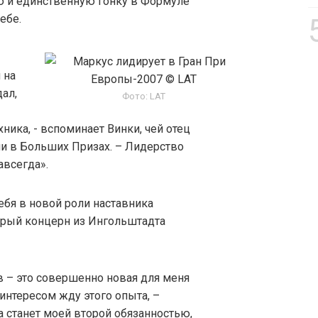
ю и единственную гонку в Формуле
ебе.
 на
ал,
Фото: LAT
ника, - вспоминает Винки, чей отец
ли в Больших Призах. – Лидерство
авсегда».
ебя в новой роли наставника
торый концерн из Ингольштадта
 – это совершенно новая для меня
 интересом жду этого опыта, –
а станет моей второй обязанностью,