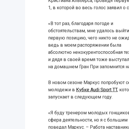
Кристиана Альберса, проведя перву
1, в которой во весь голос заявил о с
«В тот раз, благодаря погоде и
обстоятельствам, мне удалось выйти
первую позицию, чего никто не ожид
ведь в моем распоряжении была
абсолютно некокурентоспособная тех
и дядя в своей время тоже выступа
на домашнем Гран При запомнится н
В новом сезоне Маркус попробуют с
молодежи в
Кубке Audi Sport TT
, ко
запускает в следующем году.
«Я буду тренером молодых гонщиков
сфера деятельности, но я с большим
поведал Маркус. – Работа наставник