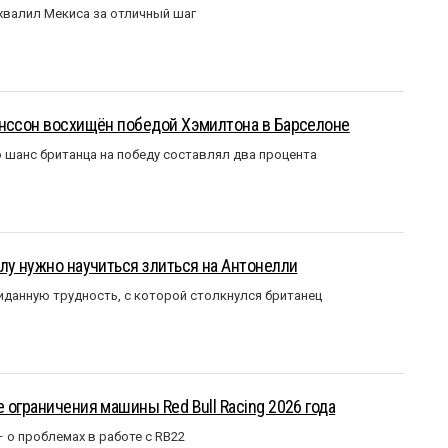
валил Мекиса за отличный шаг
анссон восхищён победой Хэмилтона в Барселоне
 шанс британца на победу составлял два процента
лу нужно научиться злиться на Антонелли
данную трудность, с которой столкнулся британец
 ограничения машины Red Bull Racing 2026 года
– о проблемах в работе с RB22