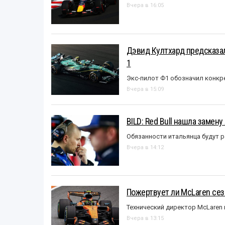
Вчера в 16:05
Дэвид Култхард предсказал
1
Экс-пилот Ф1 обозначил конкр
Вчера в 15:09
BILD: Red Bull нашла замен
Обязанности итальянца будут 
Вчера в 14:12
Пожертвует ли McLaren се
Технический директор McLaren
Вчера в 13:15