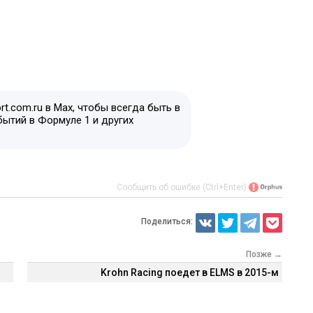
t.com.ru в Max, чтобы всегда быть в
бытий в Формуле 1 и других
Сообщить об ошибке (Ctrl+Enter)
Поделиться:
Позже →
Krohn Racing поедет в ELMS в 2015-м