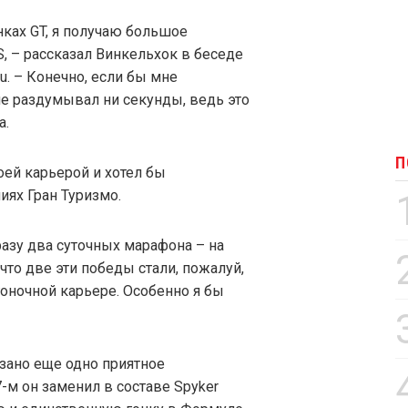
нках GT, я получаю большое
S, – рассказал Винкельхок в беседе
. – Конечно, если бы мне
не раздумывал ни секунды, ведь это
а.
П
оей карьерой и хотел бы
иях Гран Туризмо.
разу два суточных марафона – на
 что две эти победы стали, пожалуй,
ночной карьере. Особенно я бы
зано еще одно приятное
-м он заменил в составе Spyker