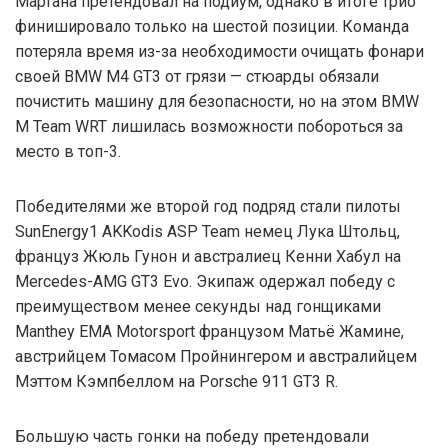
Мартана претендовал на подиум, однако в итоге трио
финишировало только на шестой позиции. Команда
потеряла время из-за необходимости очищать фонари
своей BMW M4 GT3 от грязи — стюарды обязали
почистить машину для безопасности, но на этом BMW
M Team WRT лишилась возможности побороться за
место в топ-3.
Победителями же второй год подряд стали пилоты
SunEnergy1 AKKodis ASP Team немец Лука Штольц,
француз Жюль Гунон и австралиец Кенни Хабул на
Mercedes-AMG GT3 Evo. Экипаж одержал победу с
преимуществом менее секунды над гонщиками
Manthey EMA Motorsport французом Матьё Жамине,
австрийцем Томасом Пройнингером и австралийцем
Мэттом Кэмпбеллом на Porsche 911 GT3 R.
Большую часть гонки на победу претендовали