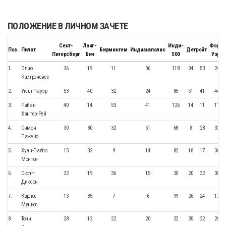
ПОЛОЖЕНИЕ В ЛИЧНОМ ЗАЧЕТЕ
Сент-
Лонг-
Инди-
Форт-
Поз.
Пилот
Бирмингем
Индианаполис
Детройт
Питерсберг
Бич
500
Уэрт
1.
Элио
36
19
11
36
118
34
53
24
Кастроневеc
2.
Уилл Пауэр
53
40
32
24
85
51
41
44
3.
Райан
40
14
53
41
126
14
11
11
Хантер-Рей
4.
Симон
30
30
32
51
68
8
28
32
Пажено
5.
Хуан-Пабло
15
32
9
14
82
18
17
36
Монтоя
6.
Скотт
32
19
36
15
30
20
32
30
Диксон
7.
Карлос
13
35
7
6
99
26
24
17
Муньос
8.
Тони
28
12
22
20
22
35
22
28