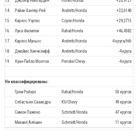
13.
Джозеф Ньюгарден
Fisher/Honda
+20,9127
14.
Райан Хантер-Рей
Andretti/Honda
+22,6140
15.
Карлос Уэртас
Coyne/Honda
+29,2715
16.
Лука Филиппи
Rahal/Honda
+46,4382
17.
Карлос Муньос
Andretti/Honda
-4 круга/НФ
18.
Джеймс Хинчклифф
Andretti/Honda
-4 круга
19.
Хуан-Пабло Монтоя
Penske/Chevy
-4 круга
Не классифицированы:
Грэм Рэйхал
Rahal/Honda
50 кругов
Себастьян Сааведра
KV/Chevy
49 кругов
Симон Пажено
Schmidt/Honda
47 кругов
Михаил Алёшин
Schmidt/Honda
11 кругов