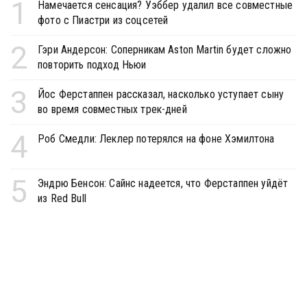
1
Намечается сенсация? Уэббер удалил все совместные
фото с Пиастри из соцсетей
2
Гэри Андерсон: Соперникам Aston Martin будет сложно
повторить подход Ньюи
3
Йос Ферстаппен рассказал, насколько уступает сыну
во время совместных трек-дней
4
Роб Смедли: Леклер потерялся на фоне Хэмилтона
5
Эндрю Бенсон: Сайнс надеется, что Ферстаппен уйдёт
из Red Bull