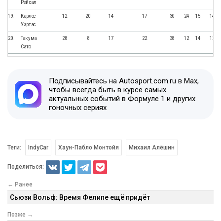
Рейхал
19.
Карлос
12
20
14
17
30
24
15
14
Уэртас
20.
Такума
28
8
17
22
38
12
14
12
Сато
Подписывайтесь на Autosport.com.ru в Max,
чтобы всегда быть в курсе самых
актуальных событий в Формуле 1 и других
гоночных сериях
Теги:
IndyCar
Хаун-Пабло Монтойя
Михаил Алёшин
Поделиться:
← Ранее
Сьюзи Вольф: Время Фелипе ещё придёт
Позже →