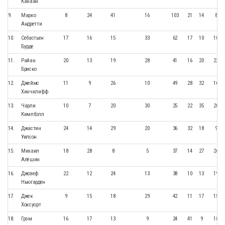
Канаан
9.
Марко
8
24
41
16
103
21
14
8
Андретти
10.
Себастьен
17
16
15
33
62
17
10
10
Бурде
11.
Райан
20
13
19
28
41
16
20
22
Бриско
12.
Джеймс
11
9
26
10
49
28
32
16
Хинчклифф
13.
Чарли
10
7
20
30
25
22
35
20
Кимпболл
14.
Джастин
24
14
29
20
36
32
18
9
Уилсон
15.
Михаил
18
28
8
5
37
14
27
26
Алёшин
16.
Джозеф
22
12
24
13
38
10
13
19
Ньюгарден
17.
Джек
9
15
18
29
42
11
17
15
Хоксуорт
18.
Грэм
16
17
13
9
24
41
9
18