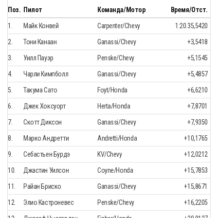
Поз.
Пилот
Команда/Мотор
Время/Отст.
1.
Майк Конвей
Carpenter/Chevy
1:20.35,5420
2.
Тони Канаан
Ganassi/Chevy
+3,5418
3.
Уилл Пауэр
Penske/Chevy
+5,1545
4.
Чарли Кимпболл
Ganassi/Chevy
+5,4857
5.
Такума Сато
Foyt/Honda
+6,6210
6.
Джек Хоксуорт
Herta/Honda
+7,8701
7.
Скотт Диксон
Ganassi/Chevy
+7,9350
8.
Марко Андретти
Andretti/Honda
+10,1765
9.
Себастьен Бурдэ
KV/Chevy
+12,0212
10.
Джастин Уилсон
Coyne/Honda
+15,7853
11.
Райан Бриско
Ganassi/Chevy
+15,8671
12.
Элио Кастроневеc
Penske/Chevy
+16,2205