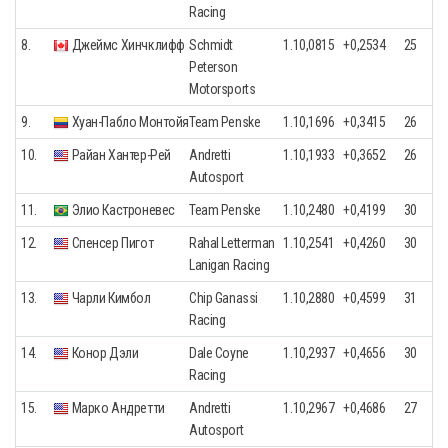
Racing
8.
Джеймс Хинчклифф
Schmidt
1.10,0815
+0,2534
25
Peterson
Motorsports
9.
Хуан-Пабло Монтойя
Team Penske
1.10,1696
+0,3415
26
10.
Райан Хантер-Рей
Andretti
1.10,1933
+0,3652
26
Autosport
11.
Элио Кастроневеc
Team Penske
1.10,2480
+0,4199
30
12.
Спенсер Пигот
Rahal Letterman
1.10,2541
+0,4260
30
Lanigan Racing
13.
Чарли Кимбол
Chip Ganassi
1.10,2880
+0,4599
31
Racing
14.
Конор Дэли
Dale Coyne
1.10,2937
+0,4656
30
Racing
15.
Марко Андретти
Andretti
1.10,2967
+0,4686
27
Autosport