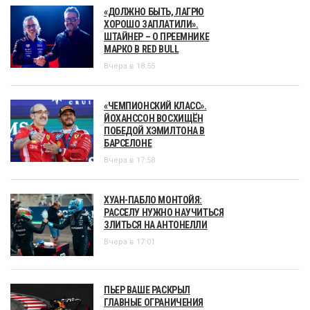
«ДОЛЖНО БЫТЬ, ЛАГРЮ
ХОРОШО ЗАПЛАТИЛИ».
ШТАЙНЕР – О ПРЕЕМНИКЕ
МАРКО В RED BULL
Вчера в 18:55
«ЧЕМПИОНСКИЙ КЛАСС».
ЙОХАНССОН ВОСХИЩЁН
ПОБЕДОЙ ХЭМИЛТОНА В
БАРСЕЛОНЕ
Вчера в 17:58
ХУАН-ПАБЛО МОНТОЙЯ:
РАССЕЛУ НУЖНО НАУЧИТЬСЯ
ЗЛИТЬСЯ НА АНТОНЕЛЛИ
Вчера в 17:01
ПЬЕР ВАШЕ РАСКРЫЛ
ГЛАВНЫЕ ОГРАНИЧЕНИЯ