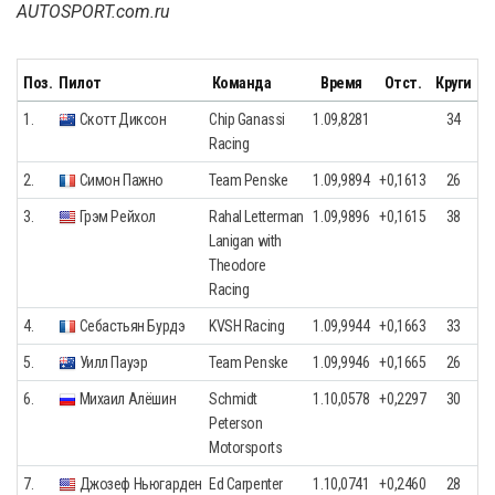
AUTOSPORT.com.ru
Поз.
Пилот
Команда
Время
Отст.
Круги
1.
Скотт Диксон
Chip Ganassi
1.09,8281
34
Racing
2.
Симон Пажно
Team Penske
1.09,9894
+0,1613
26
3.
Грэм Рейхол
Rahal Letterman
1.09,9896
+0,1615
38
Lanigan with
Theodore
Racing
4.
Себастьян Бурдэ
KVSH Racing
1.09,9944
+0,1663
33
5.
Уилл Пауэр
Team Penske
1.09,9946
+0,1665
26
6.
Михаил Алёшин
Schmidt
1.10,0578
+0,2297
30
Peterson
Motorsports
7.
Джозеф Ньюгарден
Ed Carpenter
1.10,0741
+0,2460
28