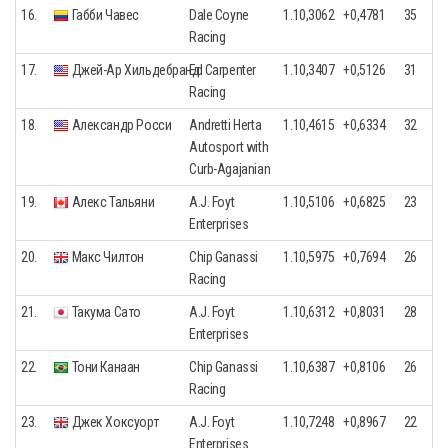
16.
Габби Чавес
Dale Coyne
1.10,3062
+0,4781
35
Racing
17.
Джей-Ар Хильдебранд
Ed Carpenter
1.10,3407
+0,5126
31
Racing
18.
Александр Росси
Andretti Herta
1.10,4615
+0,6334
32
Autosport with
Curb-Agajanian
19.
Алекс Тальяни
A.J. Foyt
1.10,5106
+0,6825
23
Enterprises
20.
Макс Чилтон
Chip Ganassi
1.10,5975
+0,7694
26
Racing
21.
Такума Сато
A.J. Foyt
1.10,6312
+0,8031
28
Enterprises
22.
Тони Канаан
Chip Ganassi
1.10,6387
+0,8106
26
Racing
23.
Джек Хоксуорт
A.J. Foyt
1.10,7248
+0,8967
22
Enterprises