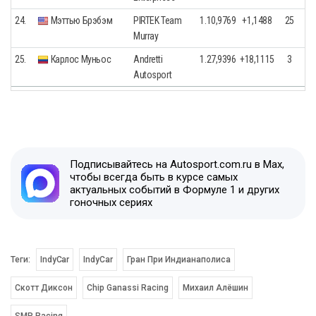
24.
Мэттью Брэбэм
PIRTEK Team
1.10,9769
+1,1488
25
Murray
25.
Карлос Муньос
Andretti
1.27,9396
+18,1115
3
Autosport
Подписывайтесь на Autosport.com.ru в Max,
чтобы всегда быть в курсе самых
актуальных событий в Формуле 1 и других
гоночных сериях
Теги:
IndyCar
IndyCar
Гран При Индианаполиса
Скотт Диксон
Chip Ganassi Racing
Михаил Алёшин
SMP Racing