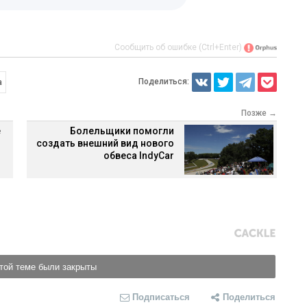
Сообщить об ошибке (Ctrl+Enter)
Поделиться:
а
Позже →
е
Болельщики помогли
создать внешний вид нового
обвеса IndyCar
той теме были закрыты
Подписаться
Поделиться