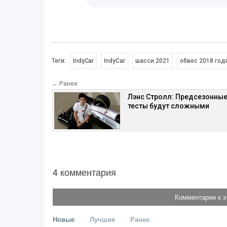
Теги:
IndyCar
IndyCar
шасси 2021
обвес 2018 год
← Ранее
Лэнс Стролл: Предсезонны
тесты будут сложными
4 комментария
Комментарии к э
Новые
Лучшие
Ранее