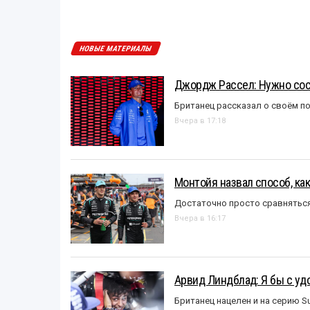
НОВЫЕ МАТЕРИАЛЫ
Джордж Рассел: Нужно сос
Британец рассказал о своём п
Вчера в 17:18
Монтойя назвал способ, ка
Достаточно просто сравняться
Вчера в 16:17
Арвид Линдблад: Я бы с уд
Британец нацелен и на серию S