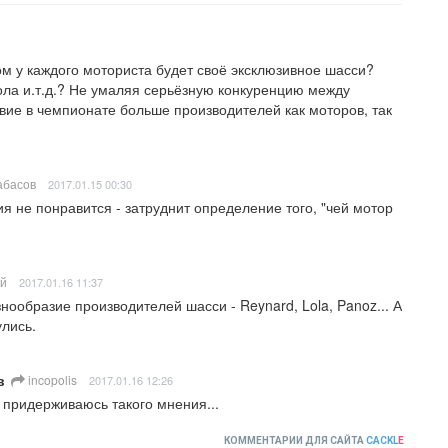
ом у каждого моториста будет своё эксклюзивное шасси? 
ла и.т.д.? Не умаляя серьёзную конкуренцию между 
вие в чемпионате больше производителей как моторов, так 
абасов
2017.01.15 00:30
я не понравится - затруднит определение того, "чей мотор 
ей
2017.01.16 11:37
нообразие производителей шасси - Reynard, Lola, Panoz... А 
лись.
в
incopolis
2017.01.16 12:26
придерживаюсь такого мнения...
КОММЕНТАРИИ ДЛЯ САЙТА
CACKL
E