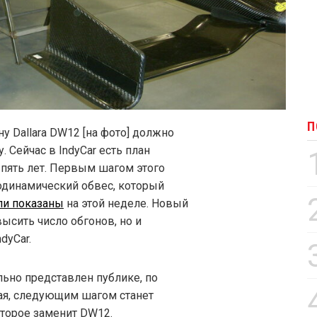
П
у Dallara DW12 [на фото] должно
. Сейчас в IndyCar есть план
 пять лет. Первым шагом этого
родинамический обвес, который
ли показаны
на этой неделе. Новый
ысить число обгонов, но и
dyCar.
льно представлен публике, по
ая, следующим шагом станет
оторое заменит DW12.