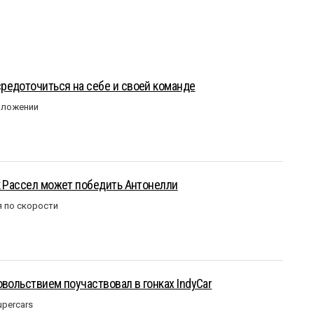
редоточиться на себе и своей команде
оложении
к Рассел может победить Антонелли
 по скорости
овольствием поучаствовал в гонках IndyCar
upercars