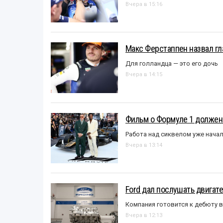
Вчера в 15:16
Макс Ферстаппен назвал гл
Для голландца — это его дочь
Вчера в 14:15
Фильм о Формуле 1 должен
Работа над сиквелом уже нача
Вчера в 13:14
Ford дал послушать двигате
Компания готовится к дебюту 
Вчера в 12:13