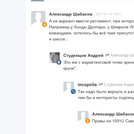
Александр Шабасов
2017.01.14 19:01
А не вариант ввести регламент, при котор
Например,у Хонды Даллара, у Шевроле Ло
командами, хотелось-бы всё таки присутст
и шасси...
Студенцов Андрей
Александр Ш
Это им с маркетинговой точки зрени
круче".
incopolis
Студенцов Андр
Так надо было вернуть и раз
там бы и мотористы подтяну
Александр Шабасо
Правы на 100%! Сам 