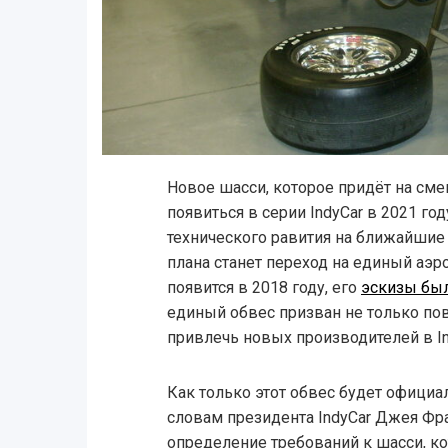
Новое шасси, которое придёт на смен
появиться в серии IndyCar в 2021 году
технического равития на ближайшие
плана станет переход на единый аэ
появится в 2018 году, его
эскизы бы
единый обвес призван не только пов
привлечь новых производителей в In
Как только этот обвес будет официа
словам президента IndyCar Джея Фр
определение требований к шасси, к