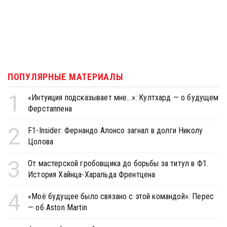
ПОПУЛЯРНЫЕ МАТЕРИАЛЫ
1
«Интуиция подсказывает мне...»: Култхард — о будущем
Ферстаппена
2
F1-Insider: Фернандо Алонсо загнал в долги Николу
Цолова
3
От мастерской гробовщика до борьбы за титул в Ф1.
История Хайнца-Харальда Френтцена
4
«Моё будущее было связано с этой командой»: Перес
— об Aston Martin