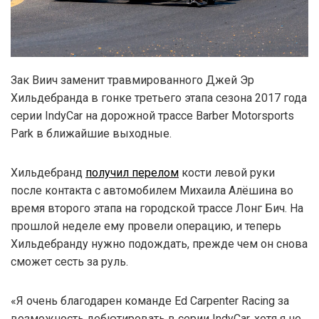
Зак Виич заменит травмированного Джей Эр
Хильдебранда в гонке третьего этапа сезона 2017 года
серии IndyCar на дорожной трассе Barber Motorsports
Park в ближайшие выходные.
Хильдебранд
получил перелом
кости левой руки
после контакта с автомобилем Михаила Алёшина во
время второго этапа на городской трассе Лонг Бич. На
прошлой неделе ему провели операцию, и теперь
Хильдебранду нужно подождать, прежде чем он снова
сможет сесть за руль.
«Я очень благодарен команде Ed Carpenter Racing за
возможность дебютировать в серии IndyCar, хотя я не