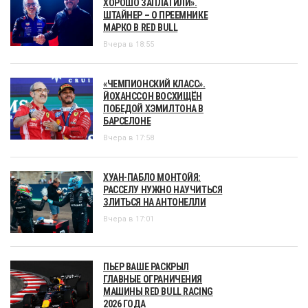
ХОРОШО ЗАПЛАТИЛИ».
ШТАЙНЕР – О ПРЕЕМНИКЕ
МАРКО В RED BULL
Вчера в 18:55
«ЧЕМПИОНСКИЙ КЛАСС».
ЙОХАНССОН ВОСХИЩЁН
ПОБЕДОЙ ХЭМИЛТОНА В
БАРСЕЛОНЕ
Вчера в 17:58
ХУАН-ПАБЛО МОНТОЙЯ:
РАССЕЛУ НУЖНО НАУЧИТЬСЯ
ЗЛИТЬСЯ НА АНТОНЕЛЛИ
Вчера в 17:01
ПЬЕР ВАШЕ РАСКРЫЛ
ГЛАВНЫЕ ОГРАНИЧЕНИЯ
МАШИНЫ RED BULL RACING
2026 ГОДА