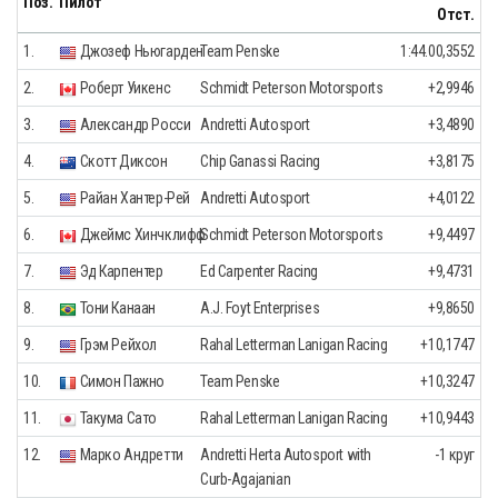
Поз.
Пилот
Отст.
1.
Джозеф Ньюгарден
Team Penske
1:44.00,3552
2.
Роберт Уикенс
Schmidt Peterson Motorsports
+2,9946
3.
Александр Росси
Andretti Autosport
+3,4890
4.
Скотт Диксон
Chip Ganassi Racing
+3,8175
5.
Райан Хантер-Рей
Andretti Autosport
+4,0122
6.
Джеймс Хинчклифф
Schmidt Peterson Motorsports
+9,4497
7.
Эд Карпентер
Ed Carpenter Racing
+9,4731
8.
Тони Канаан
A.J. Foyt Enterprises
+9,8650
9.
Грэм Рейхол
Rahal Letterman Lanigan Racing
+10,1747
10.
Симон Пажно
Team Penske
+10,3247
11.
Такума Сато
Rahal Letterman Lanigan Racing
+10,9443
12.
Марко Андретти
Andretti Herta Autosport with
-1 круг
Curb-Agajanian