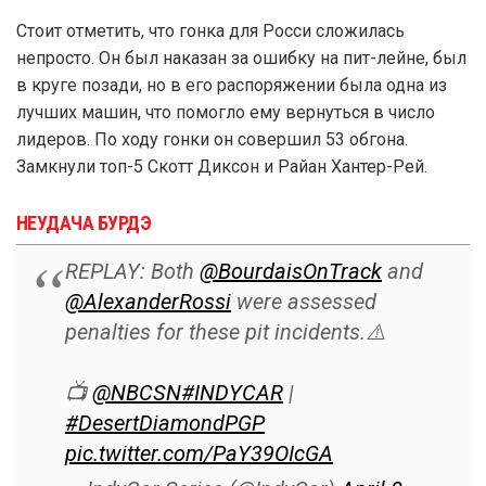
Стоит отметить, что гонка для Росси сложилась
непросто. Он был наказан за ошибку на пит-лейне, был
в круге позади, но в его распоряжении была одна из
лучших машин, что помогло ему вернуться в число
лидеров. По ходу гонки он совершил 53 обгона.
Замкнули топ-5 Скотт Диксон и Райан Хантер-Рей.
НЕУДАЧА БУРДЭ
REPLAY: Both
@BourdaisOnTrack
and
@AlexanderRossi
were assessed
penalties for these pit incidents.⚠️
📺
@NBCSN
#INDYCAR
|
#DesertDiamondPGP
pic.twitter.com/PaY39OIcGA