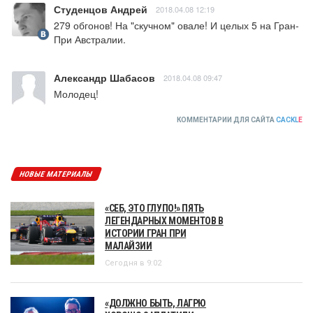
Студенцов Андрей
2018.04.08 12:19
279 обгонов! На "скучном" овале! И целых 5 на Гран-
При Австралии.
Александр Шабасов
2018.04.08 09:47
Молодец!
КОММЕНТАРИИ ДЛЯ САЙТА
CACKL
E
НОВЫЕ МАТЕРИАЛЫ
«СЕБ, ЭТО ГЛУПО!» ПЯТЬ
ЛЕГЕНДАРНЫХ МОМЕНТОВ В
ИСТОРИИ ГРАН ПРИ
МАЛАЙЗИИ
Сегодня в 9:02
«ДОЛЖНО БЫТЬ, ЛАГРЮ