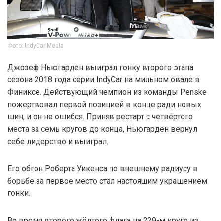
Фото: IndyCar Media
Джозеф Ньюгарден выиграл гонку второго этапа
сезона 2018 года серии IndyCar на мильном овале в
Финиксе. Действующий чемпион из команды Penske
пожертвовал первой позицией в конце ради новых
шин, и он не ошибся. Приняв рестарт с четвёртого
места за семь кругов до конца, Ньюгарден вернул
себе лидерство и выиграл.
Его обгон Роберта Уикенса по внешнему радиусу в
борьбе за первое место стал настоящим украшением
гонки.
Во время второго жёлтого флага на 229-м круге из