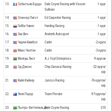
13.
Себастьян Бурдэ
Dale Coyne Racing with Vasser-
-1 круг
Sullivan
14.
Спенсер Пигот
Ed Carpenter Racing
-1 круг
15.
Габби Чавес
Harding Racing
-1 круг
16.
Зак Вич
Andretti Autosport
-1 круг
17.
Чарли Кимбол
Carlin
-2 круга
18.
Макс Чилтон
Carlin
-3 круга
19.
Матеуш Лист
A.J. Foyt Enterprises
-9 кругов
20.
Эд Джонс
Chip Ganassi Racing
-22 круга/
НФ
21.
Кайл Кайзер
Juncos Racing
-76 кругов/
НФ
22.
Уилл Пауэр
Team Penske
-97 кругов/
НФ
23.
Пьетро Фиттипальди
Dale Coyne Racing
-210