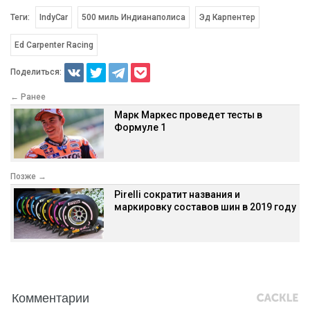
Теги:
IndyCar
500 миль Индианаполиса
Эд Карпентер
Ed Carpenter Racing
Поделиться:
← Ранее
Марк Маркес проведет тесты в
Формуле 1
Позже →
Pirelli сократит названия и
маркировку составов шин в 2019 году
Комментарии