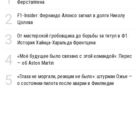
Ферстаппена
2
F1-Insider: Фернандо Алонсо загнал в долги Николу
Цолова
3
От мастерской гробовщика до борьбы за титул в Ф1.
История Хайнца-Харальда Френтцена
4
«Моё будущее было связано с этой командой»: Перес
— об Aston Martin
5
«Глаза не моргали, реакции не было»: штурман Ожье —
о состоянии пилота после аварии в Финляндии