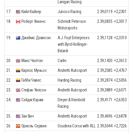
Lanigan Racing
17.
Кайл Кайзер
Juncos Racing
2.39,0119
+2,2301
18.
Роберт Уикенс
Schmidt Peterson
2.39,0835
+2,3017
Motorsports
19.
Джеймс Дэвисон
A.J. Foyt Enterprises
2.39,1128
+2,3310
with Byrd-Hollinger-
Belardi
20.
Макс Чилтон
Carlin
2.39,1430
+2,3612
21.
Карлос Муньос
Andretti Autosport
2.39,2585
+2,4767
22.
Габби Чавес
Harding Racing
2.39,2874
+2,5056
23.
Стефан Уилсон
Andretti Autosport
2.39,3889
+2,6071
24.
Сэйдж Кэрам
Dreyer & Reinbold
2.39,4171
+2,6353
Racing
25.
Зак Вич
Andretti Autosport
2.39,4696
+2,6878
26.
Ориоль Сервия
Scuderia Corsa with RLL
2.39,5044
+2,7226