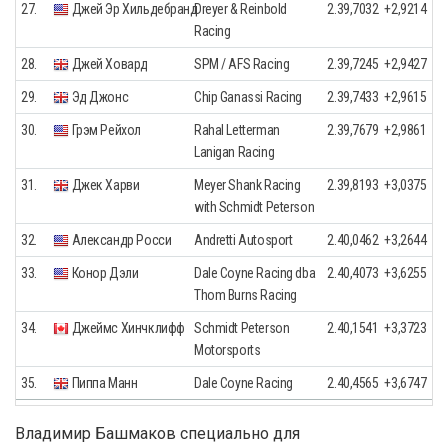
27.
Джей Эр Хильдебранд
Dreyer & Reinbold
2.39,7032
+2,9214
Racing
28.
Джей Ховард
SPM / AFS Racing
2.39,7245
+2,9427
29.
Эд Джонс
Chip Ganassi Racing
2.39,7433
+2,9615
30.
Грэм Рейхол
Rahal Letterman
2.39,7679
+2,9861
Lanigan Racing
31.
Джек Харви
Meyer Shank Racing
2.39,8193
+3,0375
with Schmidt Peterson
32.
Александр Росси
Andretti Autosport
2.40,0462
+3,2644
33.
Конор Дэли
Dale Coyne Racing dba
2.40,4073
+3,6255
Thom Burns Racing
34.
Джеймс Хинчклифф
Schmidt Peterson
2.40,1541
+3,3723
Motorsports
35.
Пиппа Манн
Dale Coyne Racing
2.40,4565
+3,6747
Владимир Башмаков специально для