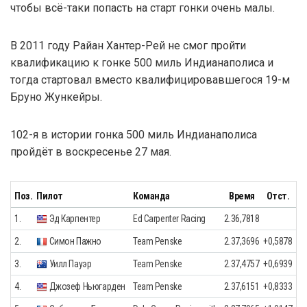
чтобы всё-таки попасть на старт гонки очень малы.
В 2011 году Райан Хантер-Рей не смог пройти
квалификацию к гонке 500 миль Индианаполиса и
тогда стартовал вместо квалифицировавшегося 19-м
Бруно Жункейры.
102-я в истории гонка 500 миль Индианаполиса
пройдёт в воскресенье 27 мая.
Поз.
Пилот
Команда
Время
Отст.
1.
Эд Карпентер
Ed Carpenter Racing
2.36,7818
2.
Симон Пажно
Team Penske
2.37,3696
+0,5878
3.
Уилл Пауэр
Team Penske
2.37,4757
+0,6939
4.
Джозеф Ньюгарден
Team Penske
2.37,6151
+0,8333