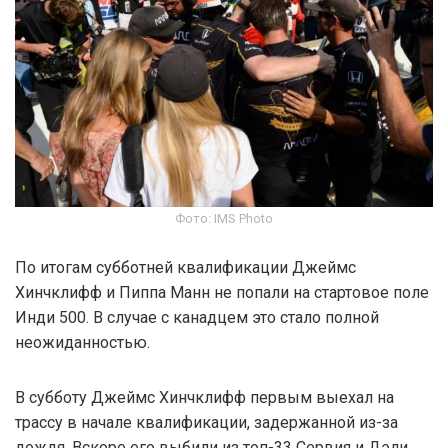
Фото: IMS Photo
По итогам субботней квалификации Джеймс
Хинчклифф и Пиппа Манн не попали на стартовое поле
Инди 500. В случае с канадцем это стало полной
неожиданностью.
В субботу Джеймс Хинчклифф первым выехал на
трассу в начале квалификации, задержанной из-за
дождя. Вскоре его выбили из топ-33 Сервия и Дэли.