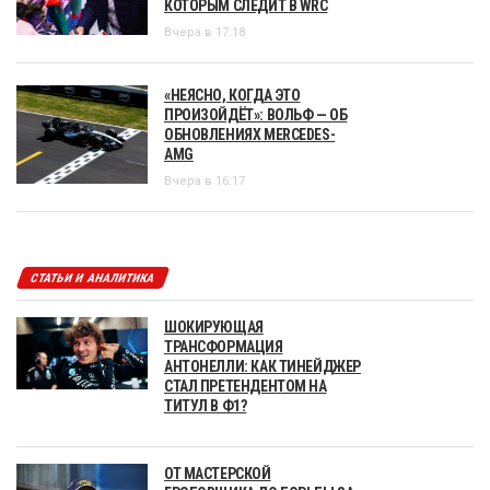
КОТОРЫМ СЛЕДИТ В WRC
Вчера в 17:18
«НЕЯСНО, КОГДА ЭТО
ПРОИЗОЙДЁТ»: ВОЛЬФ — ОБ
ОБНОВЛЕНИЯХ MERCEDES-
AMG
Вчера в 16:17
СТАТЬИ И АНАЛИТИКА
ШОКИРУЮЩАЯ
ТРАНСФОРМАЦИЯ
АНТОНЕЛЛИ: КАК ТИНЕЙДЖЕР
СТАЛ ПРЕТЕНДЕНТОМ НА
ТИТУЛ В Ф1?
ОТ МАСТЕРСКОЙ