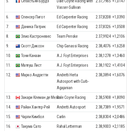
5.
Себастьян Бурдэ
Dale Coyne Racing with
2.37,7965
+1,0147
Vasser-Sullivan
6.
Спенсер Пигот
Ed Carpenter Racing
2.37,8208
+1,0390
7.
Даника Патрик
Ed Carpenter Racing
2.37,8326
+1,0508
8.
Элио Кастроневеc
Team Penske
2.37,9924
+1,2106
9.
Скотт Диксон
Chip Ganassi Racing
2.38,4076
+1,6258
10.
Тони Канаан
A.J. Foyt Enterprises
2.38,1278
+1,3460
11.
Матеуш Лист
A.J. Foyt Enterprises
2.38,1922
+1,4104
12.
Марко Андретти
Andretti Herta
2.38,3894
+1,6076
Autosport with Curb-
Agajanian
13.
Закари Клеман де Мело
Dale Coyne Racing
2.38,5908
+1,8090
14.
Райан Хантер-Рей
Andretti Autosport
2.38,7389
+1,9571
15.
Чарли Кимбол
Carlin
2.38,8304
+2,0486
16.
Такума Сато
Rahal Letterman
2.38,9003
+2,1185