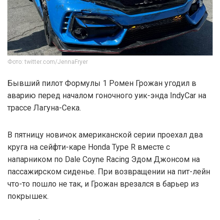
Фото: twitter.com/JennaFryer
Бывший пилот Формулы 1 Ромен Грожан угодил в
аварию перед началом гоночного уик-энда IndyCar на
трассе Лагуна-Сека.
В пятницу новичок американской серии проехал два
круга на сейфти-каре Honda Type R вместе с
напарником по Dale Coyne Racing Эдом Джонсом на
пассажирском сиденье. При возвращении на пит-лейн
что-то пошло не так, и Грожан врезался в барьер из
покрышек.