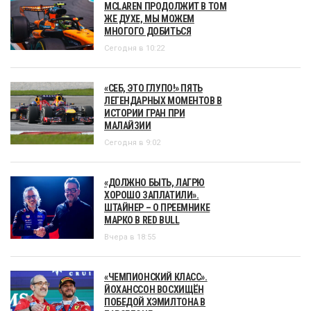
MCLAREN ПРОДОЛЖИТ В ТОМ
ЖЕ ДУХЕ, МЫ МОЖЕМ
МНОГОГО ДОБИТЬСЯ
Сегодня в 10:22
«СЕБ, ЭТО ГЛУПО!» ПЯТЬ
ЛЕГЕНДАРНЫХ МОМЕНТОВ В
ИСТОРИИ ГРАН ПРИ
МАЛАЙЗИИ
Сегодня в 9:02
«ДОЛЖНО БЫТЬ, ЛАГРЮ
ХОРОШО ЗАПЛАТИЛИ».
ШТАЙНЕР – О ПРЕЕМНИКЕ
МАРКО В RED BULL
Вчера в 18:55
«ЧЕМПИОНСКИЙ КЛАСС».
ЙОХАНССОН ВОСХИЩЁН
ПОБЕДОЙ ХЭМИЛТОНА В