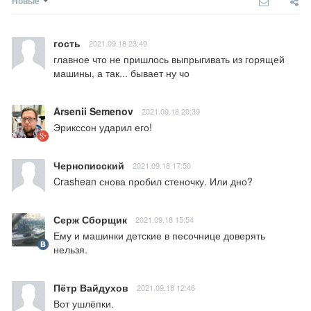
Новые
гость
2021.09.18 23:49
главное что не пришлось выпрыгивать из горящей 
машины, а так... бывает ну чо
Arsenii Semenov
2021.09.18 20:39
Эрикссон ударил его!
Чернописский
2021.09.18 17:50
Crashean снова пробил стеночку. Или дно?
Серж Сборщик
2021.09.18 15:54
Ему и машинки детские в песочнице доверять 
нельзя.
Пётр Вайдухов
2021.09.18 12:46
Вот ушлёпки.