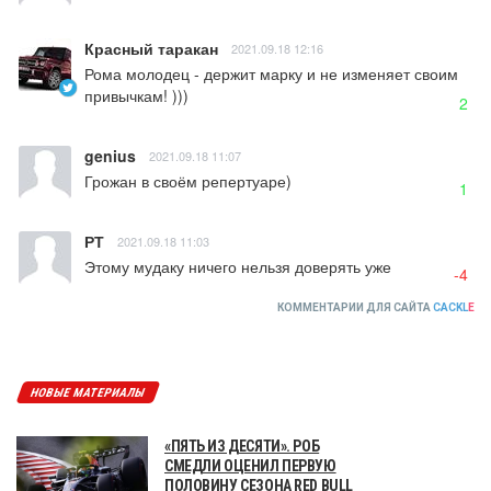
Красный таракан
2021.09.18 12:16
Рома молодец - держит марку и не изменяет своим 
привычкам! )))
2
genius
2021.09.18 11:07
Грожан в своём репертуаре)
1
РТ
2021.09.18 11:03
Этому мудаку ничего нельзя доверять уже
-4
КОММЕНТАРИИ ДЛЯ САЙТА
CACKL
E
НОВЫЕ МАТЕРИАЛЫ
«ПЯТЬ ИЗ ДЕСЯТИ». РОБ
СМЕДЛИ ОЦЕНИЛ ПЕРВУЮ
ПОЛОВИНУ СЕЗОНА RED BULL