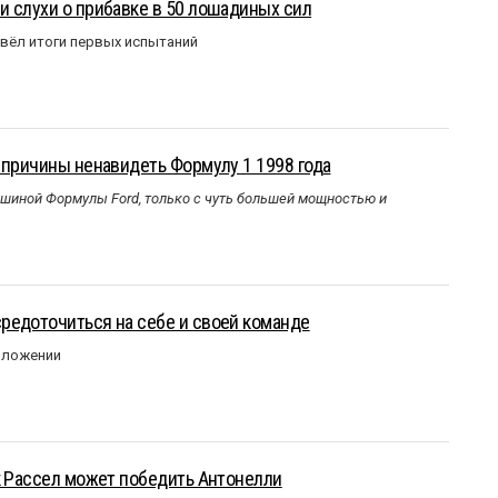
 слухи о прибавке в 50 лошадиных сил
вёл итоги первых испытаний
 причины ненавидеть Формулу 1 1998 года
ашиной Формулы Ford, только с чуть большей мощностью и
редоточиться на себе и своей команде
оложении
к Рассел может победить Антонелли