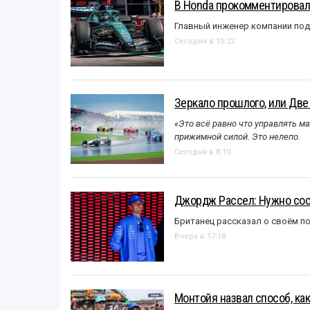
В Honda прокомментировали
Главный инженер компании под
Сегодня в 10:22
Зеркало прошлого, или Две
«Это всё равно что управлять м
прижимной силой. Это нелепо.
Сегодня в 8:10
Джордж Рассел: Нужно сос
Британец рассказал о своём п
Вчера в 17:18
Монтойя назвал способ, ка