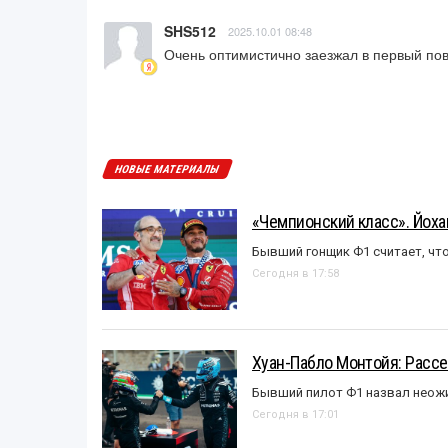
SHS512
2025.10.01 08:48
Очень оптимистично заезжал в первый по
НОВЫЕ МАТЕРИАЛЫ
«Чемпионский класс». Йох
Бывший гонщик Ф1 считает, что
Сегодня в 17:58
Хуан-Пабло Монтойя: Рассе
Бывший пилот Ф1 назвал неожи
Сегодня в 17:01