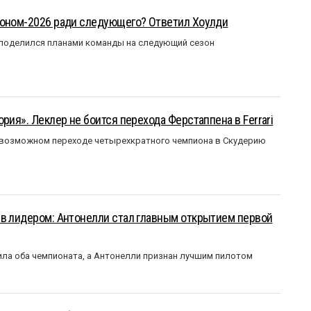
зоном-2026 ради следующего? Ответил Хоулди
 поделился планами команды на следующий сезон
рия». Леклер не боится перехода Ферстаппена в Ferrari
 возможном переходе четырехкратного чемпиона в Скудерию
ыв лидером: Антонелли стал главным открытием первой
ла оба чемпионата, а Антонелли признан лучшим пилотом