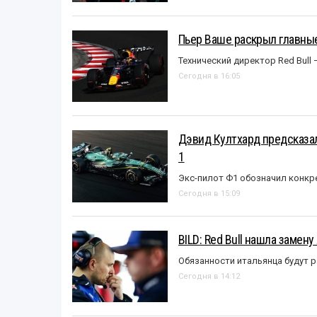
Пьер Ваше раскрыл главные
Технический директор Red Bull 
Сегодня в 16:05
Дэвид Култхард предсказал
1
Экс-пилот Ф1 обозначил конкр
Сегодня в 15:09
BILD: Red Bull нашла замен
Обязанности итальянца будут 
Сегодня в 14:12