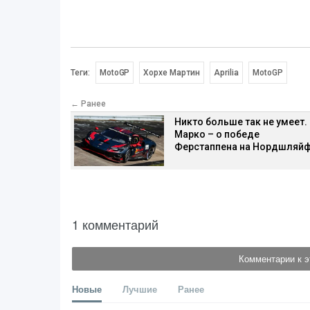
Теги:
MotoGP
Хорхе Мартин
Aprilia
MotoGP
← Ранее
Никто больше так не умеет.
Марко – о победе
Ферстаппена на Нордшляй
1 комментарий
Комментарии к э
Новые
Лучшие
Ранее