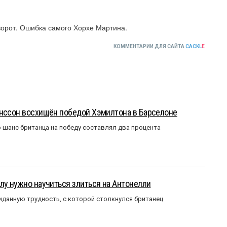
ворот. Ошибка самого Хорхе Мартина.
КОММЕНТАРИИ ДЛЯ САЙТА
CACKL
E
анссон восхищён победой Хэмилтона в Барселоне
 шанс британца на победу составлял два процента
лу нужно научиться злиться на Антонелли
данную трудность, с которой столкнулся британец