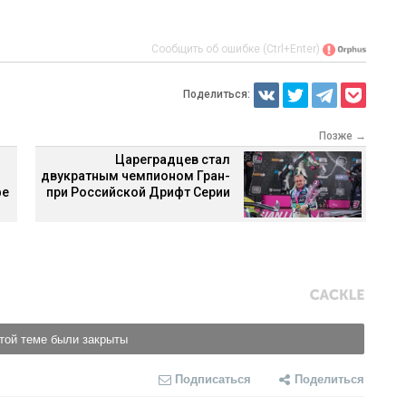
Сообщить об ошибке (Ctrl+Enter)
Поделиться:
Позже →
Цареградцев стал
двукратным чемпионом Гран-
фе
при Российской Дрифт Серии
той теме были закрыты
Подписаться
Поделиться