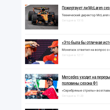
Пожертвует ли McLaren се
Технический директор McLaren
Сегодня в 13:15
«Это была бы отличная исто
Монегаск ответил на вопрос о
Сегодня в 12:17
Mercedes уходит на перер
половины сезона Ф1
«Серебряные стрелы» возглави
Сегодня в 11:20