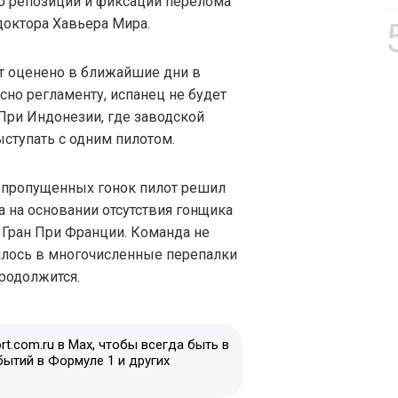
о репозиции и фиксации перелома
доктора Хавьера Мира.
т оценено в ближайшие дни в
сно регламенту, испанец не будет
При Индонезии, где заводской
ыступать с одним пилотом.
 пропущенных гонок пилот решил
ia на основании отсутствия гонщика
е Гран При Франции. Команда не
лилось в многочисленные перепалки
продолжится.
t.com.ru в Max, чтобы всегда быть в
бытий в Формуле 1 и других