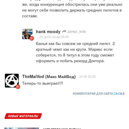
же, когда конкуренция обострилась они уже реально 
не могут себе позволить держать средних пилотов в 
составе.
hank moody
Jamez_krsk
25 дней назад 09:49
Банья как бы совсем не средний пилот. 2 
кратный чемп как ни крути. Маркес если 
соберется, то 8 титул в этом году сможет 
оформить и побить рекорд Доктора.
TheMaiVod (Макс МайВод)
24.06 22:06
Теперь-то выиграет!!!
КОММЕНТАРИИ ДЛЯ САЙТА
CACKL
E
НОВЫЕ МАТЕРИАЛЫ