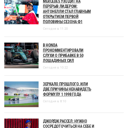
MERCEDES УХОДИТ НА
ПЕРЕРЫВ ЛИДЕРОМ:
АНТОНЕЛЛИ СТАЛ ГЛАВНЫМ
ОТКРЫТИЕМ ПЕРВОЙ
ПОЛОВИНЫ СЕЗОНА Ф1
Сегодня в 11:20
В HONDA
ПРОКОММЕНТИРОВАЛИ
СЛУХИ О ПРИБАВКЕ В 50
ЛОШАДИНЫХ СИЛ
Сегодня в 10:22
ЗЕРКАЛО ПРОШЛОГО, ИЛИ
ДВЕ ПРИЧИНЫ НЕНАВИДЕТЬ
ФОРМУЛУ 1 1998 ГОДА
Сегодня в 8:10
ДЖОРДЖ РАССЕЛ: НУЖНО
СОСРЕДОТОЧИТЬСЯ НА СЕБЕ И