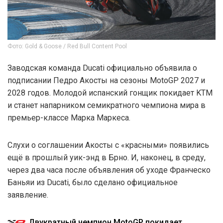
Фото: Gold & Goose / Red Bull Content Pool
Заводская команда Ducati официально объявила о
подписании Педро Акосты на сезоны MotoGP 2027 и
2028 годов. Молодой испанский гонщик покидает KTM
и станет напарником семикратного чемпиона мира в
премьер-классе Марка Маркеса.
Слухи о соглашении Акосты с «красными» появились
ещё в прошлый уик-энд в Брно. И, наконец, в среду,
через два часа после объявления об уходе Франческо
Баньяи из Ducati, было сделано официальное
заявление.
Двукратный чемпион MotoGP покидает