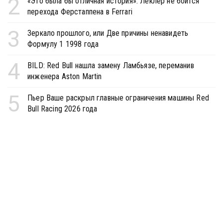
2
«Это была бы отличная история». Леклер не боится
перехода Ферстаппена в Ferrari
3
Зеркало прошлого, или Две причины ненавидеть
Формулу 1 1998 года
4
BILD: Red Bull нашла замену Ламбьязе, переманив
инженера Aston Martin
5
Пьер Ваше раскрыл главные ограничения машины Red
Bull Racing 2026 года