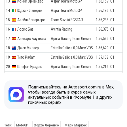
13.
Йонни Эрнандес
Aspar Team MotoGP
1.56,157
Q1
14.
Юджин Лаверти
Aspar Team MotoGP
1.56,186
Q1
15.
Алейш Эспаргаро
Team Suzuki ECSTAR
1.56,238
Q1
16.
Лорис Баз
Avintia Racing
1.56,375
Q1
17.
Альваро Баутиста
Aprilia Racing Team Gresini
1.56,595
Q1
18.
Джек Миллер
Estrella Galicia 0,0 Marc VDS
1.56,620
Q1
19.
Тито Рабат
Estrella Galicia 0,0 Marc VDS
1.57,108
Q1
20.
Штефан Брадль
Aprilia Racing Team Gresini
1.57,216
Q1
Подписывайтесь на Autosport.com.ru в Max,
чтобы всегда быть в курсе самых
актуальных событий в Формуле 1 и других
гоночных сериях
Теги:
MotoGP
Хорхе Лоренсо
Марк Маркес