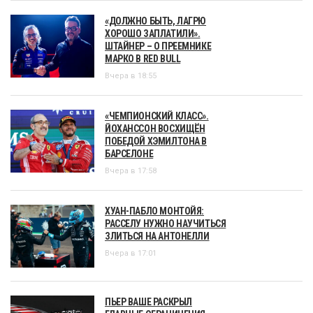
«ДОЛЖНО БЫТЬ, ЛАГРЮ
ХОРОШО ЗАПЛАТИЛИ».
ШТАЙНЕР – О ПРЕЕМНИКЕ
МАРКО В RED BULL
Вчера в 18:55
«ЧЕМПИОНСКИЙ КЛАСС».
ЙОХАНССОН ВОСХИЩЁН
ПОБЕДОЙ ХЭМИЛТОНА В
БАРСЕЛОНЕ
Вчера в 17:58
ХУАН-ПАБЛО МОНТОЙЯ:
РАССЕЛУ НУЖНО НАУЧИТЬСЯ
ЗЛИТЬСЯ НА АНТОНЕЛЛИ
Вчера в 17:01
ПЬЕР ВАШЕ РАСКРЫЛ