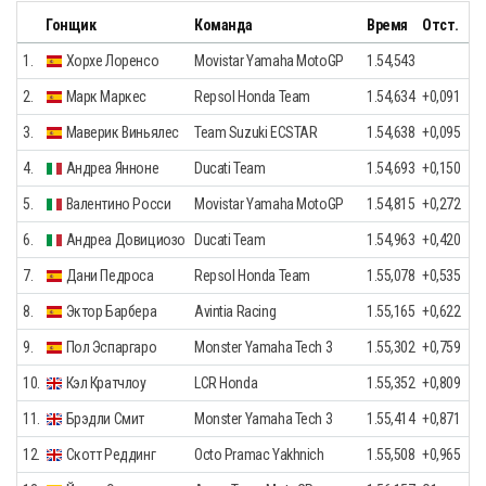
Гонщик
Команда
Время
Отст.
1.
Хорхе Лоренсо
Movistar Yamaha MotoGP
1.54,543
2.
Марк Маркес
Repsol Honda Team
1.54,634
+0,091
3.
Маверик Виньялес
Team Suzuki ECSTAR
1.54,638
+0,095
4.
Андреа Янноне
Ducati Team
1.54,693
+0,150
5.
Валентино Росси
Movistar Yamaha MotoGP
1.54,815
+0,272
6.
Андреа Довициозо
Ducati Team
1.54,963
+0,420
7.
Дани Педроса
Repsol Honda Team
1.55,078
+0,535
8.
Эктор Барбера
Avintia Racing
1.55,165
+0,622
9.
Пол Эспаргаро
Monster Yamaha Tech 3
1.55,302
+0,759
10.
Кэл Кратчлоу
LCR Honda
1.55,352
+0,809
11.
Брэдли Смит
Monster Yamaha Tech 3
1.55,414
+0,871
12.
Скотт Реддинг
Octo Pramac Yakhnich
1.55,508
+0,965