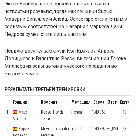
Эктор Барбера в последней попытке показал
четвертый результат, тогда как гонщики Suzuki
Маверик Виньялес и Алейш Эспаргаро стали пятым и
седьмым соответственно. Напарник Маркеса Дани
Педроса сумел стать лишь шестым.
Первую десятку замкнули Кэл Крачлоу, Андреа
Довициозо и Валентино Росси, вытеснивший Джека
Миллера из зоны автоматического попадания во
второй сегмент.
РЕЗУЛЬТАТЫ ТРЕТЬЕЙ ТРЕНИРОВКИ
Гонщик
Команда
Мотоцикл
Время
Отст.
Круги
1.
Марк
Repsol Honda
Honda
1.40,368
18
Маркес
Team
2.
Хорхе
Movistar Yamaha
Yamaha
1.40,392
+0,024
18
Лоренсо
MotoGP