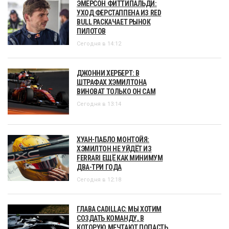
ЭМЕРСОН ФИТТИПАЛЬДИ:
УХОД ФЕРСТАППЕНА ИЗ RED
BULL РАСКАЧАЕТ РЫНОК
ПИЛОТОВ
Сегодня в 14:12
ДЖОННИ ХЕРБЕРТ: В
ШТРАФАХ ХЭМИЛТОНА
ВИНОВАТ ТОЛЬКО ОН САМ
Сегодня в 13:14
ХУАН-ПАБЛО МОНТОЙЯ:
ХЭМИЛТОН НЕ УЙДЁТ ИЗ
FERRARI ЕЩЁ КАК МИНИМУМ
ДВА-ТРИ ГОДА
Сегодня в 12:18
ГЛАВА CADILLAC: МЫ ХОТИМ
СОЗДАТЬ КОМАНДУ, В
КОТОРУЮ МЕЧТАЮТ ПОПАСТЬ