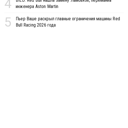
4
BILD: Red Bull нашла замену Ламбьязе, переманив
инженера Aston Martin
5
Пьер Ваше раскрыл главные ограничения машины Red
Bull Racing 2026 года