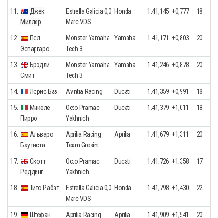
11.
Джек
Estrella Galicia 0,0
Honda
1.41,145
+0,777
18
Миллер
Marc VDS
12.
Пол
Monster Yamaha
Yamaha
1.41,171
+0,803
20
Эспаргаро
Tech 3
13.
Брэдли
Monster Yamaha
Yamaha
1.41,246
+0,878
20
Смит
Tech 3
14.
Лорис Баз
Avintia Racing
Ducati
1.41,359
+0,991
18
15.
Микеле
Octo Pramac
Ducati
1.41,379
+1,011
18
Пирро
Yakhnich
16.
Альваро
Aprilia Racing
Aprilia
1.41,679
+1,311
20
Баутиста
Team Gresini
17.
Скотт
Octo Pramac
Ducati
1.41,726
+1,358
17
Реддинг
Yakhnich
18.
Тито Рабат
Estrella Galicia 0,0
Honda
1.41,798
+1,430
22
Marc VDS
19.
Штефан
Aprilia Racing
Aprilia
1.41,909
+1,541
20