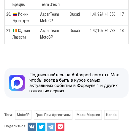
Брадль
Team Gresini
20.
Йонни
Aspar Team
Ducati
1.41,924
+1,556
17
Эрнандес
MotoGP
21.
Юджин
Aspar Team
Ducati
1.42,106
+1,738
18
Лаверти
MotoGP
Подписывайтесь на Autosport.com.ru в Max,
чтобы всегда быть в курсе самых
актуальных событий в Формуле 1 и других
гоночных сериях
Теги:
MotoGP
Гран При Аргентины
Марк Маркес
Honda
Поделиться: