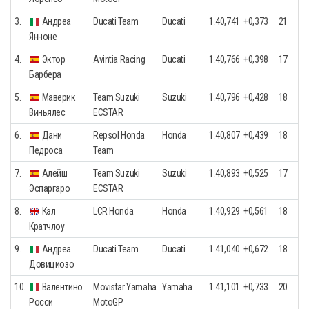
3.
Андреа
Ducati Team
Ducati
1.40,741
+0,373
21
Янноне
4.
Эктор
Avintia Racing
Ducati
1.40,766
+0,398
17
Барбера
5.
Маверик
Team Suzuki
Suzuki
1.40,796
+0,428
18
Виньялес
ECSTAR
6.
Дани
Repsol Honda
Honda
1.40,807
+0,439
18
Педроса
Team
7.
Алейш
Team Suzuki
Suzuki
1.40,893
+0,525
17
Эспаргаро
ECSTAR
8.
Кэл
LCR Honda
Honda
1.40,929
+0,561
18
Кратчлоу
9.
Андреа
Ducati Team
Ducati
1.41,040
+0,672
18
Довициозо
10.
Валентино
Movistar Yamaha
Yamaha
1.41,101
+0,733
20
Росси
MotoGP