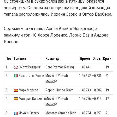
быстрейшим в сухих условиях в пятницу, оказался
четвёртым. Следом за гонщиком заводской команды
Yamaha расположились Йоханн Зарко и Эктор Барбера.
Седьмым стал пилот Aprilia Алейш Эспаргаро, а
замкнули топ-10 Хорхе Лоренсо, Лорис Баз и Андреа
Янноне.
Поз.
Гонщик
Команда
Время
Отст.
Круги
1.
Скотт Реддинг
Octo Pramac Racing
1.46,441
19
2.
Валентино Росси
Movistar Yamaha
1.46,672
+0,231
21
MotoGP
3.
Марк Маркес
Repsol Honda Team
1.46,743
+0,302
19
4.
Маверик Виньялес
Movistar Yamaha
1.46,756
+0,315
17
MotoGP
5.
Йоханн Зарко
Monster Yamaha Tech
1.46,794
+0,353
21