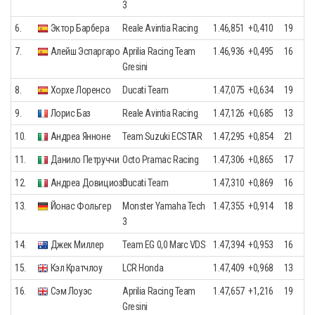
3
6.
Эктор Барбера
Reale Avintia Racing
1.46,851
+0,410
19
7.
Алейш Эспаргаро
Aprilia Racing Team
1.46,936
+0,495
16
Gresini
8.
Хорхе Лоренсо
Ducati Team
1.47,075
+0,634
19
9.
Лорис Баз
Reale Avintia Racing
1.47,126
+0,685
13
10.
Андреа Янноне
Team Suzuki ECSTAR
1.47,295
+0,854
21
11.
Данило Петруччи
Octo Pramac Racing
1.47,306
+0,865
17
12.
Андреа Довициозо
Ducati Team
1.47,310
+0,869
16
13.
Йонас Фольгер
Monster Yamaha Tech
1.47,355
+0,914
18
3
14.
Джек Миллер
Team EG 0,0 Marc VDS
1.47,394
+0,953
16
15.
Кэл Кратчлоу
LCR Honda
1.47,409
+0,968
13
16.
Сэм Лоуэс
Aprilia Racing Team
1.47,657
+1,216
19
Gresini