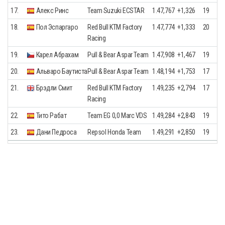
17.
Алекс Ринс
Team Suzuki ECSTAR
1.47,767
+1,326
19
18.
Пол Эспаргаро
Red Bull KTM Factory
1.47,774
+1,333
20
Racing
19.
Карел Абрахам
Pull & Bear Aspar Team
1.47,908
+1,467
19
20.
Альваро Баутиста
Pull & Bear Aspar Team
1.48,194
+1,753
17
21.
Брэдли Смит
Red Bull KTM Factory
1.49,235
+2,794
17
Racing
22.
Тито Рабат
Team EG 0,0 Marc VDS
1.49,284
+2,843
19
23.
Дани Педроса
Repsol Honda Team
1.49,291
+2,850
19