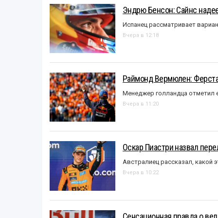
Эндрю Бенсон: Сайнс надеет
Испанец рассматривает вариан
Вчера в 12:18
Раймонд Вермюлен: Ферста
Менеджер голландца отметил е
Вчера в 11:20
Оскар Пиастри назвал пер
Австралиец рассказал, какой э
Вчера в 10:22
Сенсационная правда о вел