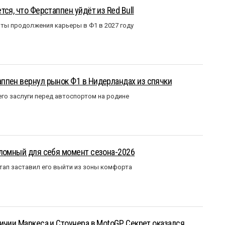
ся, что Ферстаппен уйдёт из Red Bull
ты продолжения карьеры в Ф1 в 2027 году
ппен вернул рынок Ф1 в Нидерландах из спячки
го заслуги перед автоспортом на родине
еломный для себя момент сезона-2026
тап заставил его выйти из зоны комфорта
ичии Маркеса и Стоунера в MotoGP. Секрет оказался