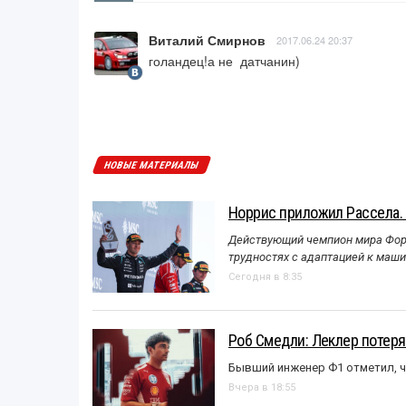
Виталий Смирнов
2017.06.24 20:37
голандец!а не  датчанин)
НОВЫЕ МАТЕРИАЛЫ
Норрис приложил Рассела. Ж
Действующий чемпион мира Форм
трудностях с адаптацией к маш
Сегодня в 8:35
Роб Смедли: Леклер потеря
Бывший инженер Ф1 отметил, ч
Вчера в 18:55