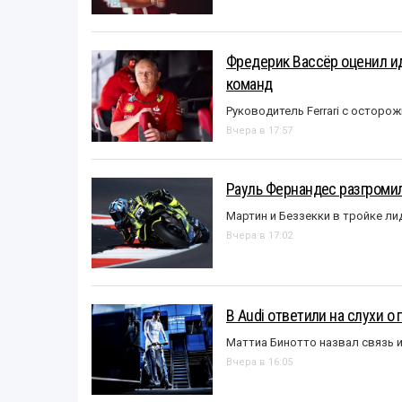
Фредерик Вассёр оценил ид
команд
Руководитель Ferrari с остор
Вчера в 17:57
Рауль Фернандес разгромил
Мартин и Беззекки в тройке л
Вчера в 17:02
В Audi ответили на слухи о
Маттиа Бинотто назвал связь 
Вчера в 16:05