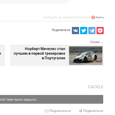
Сообщить об ошибке (Ctrl+Enter)
Поделиться:
Позже →
Норберт Мичелис стал
е
лучшим в первой тренировке
в Португалии
той теме были закрыты
Подписаться
Поделиться