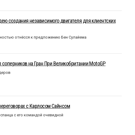
ею создания независимого двигателя для клиентских
ожностью отнёсся к предложению Бен Сулайема
 соперников на Гран При Великобритании MotoGP
идеров
 переговорах с Карлосом Сайнсом
испанца с его командой очевидной