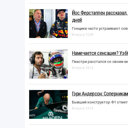
Йос Ферстаппен рассказал,
дней
Гонщики часто устраивают со
Вчера в 15:09
Намечается сенсация? Уэбб
Пиастри расстался со своим 
Вчера в 14:12
Гэри Андерсон: Соперникам
Бывший конструктор Ф1 отмет
Вчера в 13:15