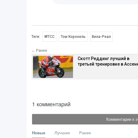
Теги:
WTCC
Том Коронель
Вила-Реал
← Ранее
Скотт Реддинг лучший в
третьей тренировке в Ассен
1 комментарий
Комментарии к э
Новые
Лучшие
Ранее