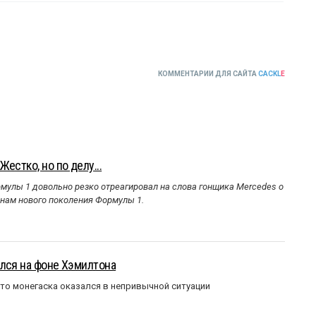
КОММЕНТАРИИ ДЛЯ САЙТА
CACKL
E
естко, но по делу...
улы 1 довольно резко отреагировал на слова гонщика Mercedes о
инам нового поколения Формулы 1.
лся на фоне Хэмилтона
то монегаска оказался в непривычной ситуации