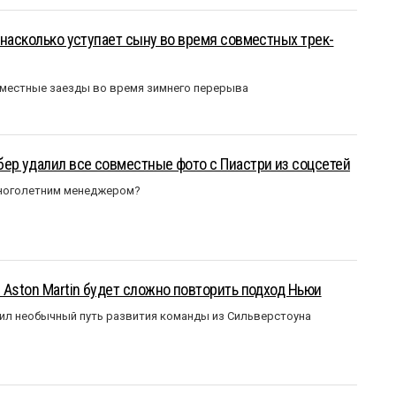
 насколько уступает сыну во время совместных трек-
вместные заезды во время зимнего перерыва
ер удалил все совместные фото с Пиастри из соцсетей
многолетним менеджером?
 Aston Martin будет сложно повторить подход Ньюи
ил необычный путь развития команды из Сильверстоуна