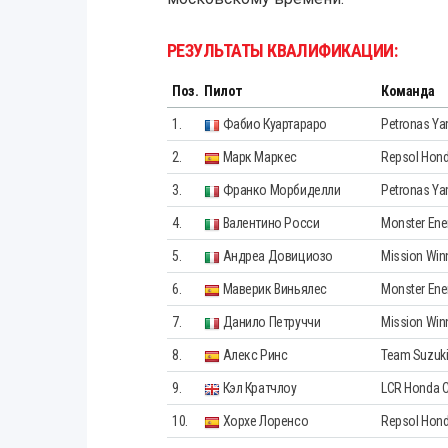
РЕЗУЛЬТАТЫ КВАЛИФИКАЦИИ:
Поз.
Пилот
Команда
1.
Фабио Куартараро
Petronas Y
2.
Марк Маркес
Repsol Hon
3.
Франко Морбиделли
Petronas Y
4.
Валентино Росси
Monster En
5.
Андреа Довициозо
Mission Win
6.
Маверик Виньялес
Monster En
7.
Данило Петруччи
Mission Win
8.
Алекс Ринс
Team Suzuk
9.
Кэл Кратчлоу
LCR Honda C
10.
Хорхе Лоренсо
Repsol Hon