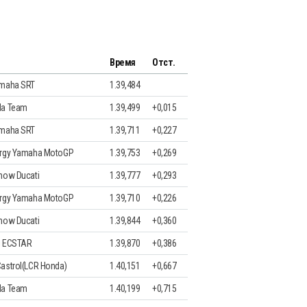
Время
Отст.
amaha SRT
1.39,484
da Team
1.39,499
+0,015
amaha SRT
1.39,711
+0,227
ergy Yamaha MotoGP
1.39,753
+0,269
now Ducati
1.39,777
+0,293
ergy Yamaha MotoGP
1.39,710
+0,226
now Ducati
1.39,844
+0,360
i ECSTAR
1.39,870
+0,386
astrol(LCR Honda)
1.40,151
+0,667
da Team
1.40,199
+0,715