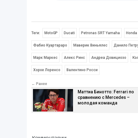
Теги:
MotoGP
Ducati
Petronas SRT Yamaha
Honda
Фабио Куартараро
Маверик Виньялес
Данило Петр
Марк Маркес
Алекс Ринс
Андреа Довициозо
Кэ
Хорхе Лоренсо
Валентино Росси
← Ранее
Маттиа Бинотто: Ferrari по
сравнению с Mercedes –
молодая команда
Комментарии