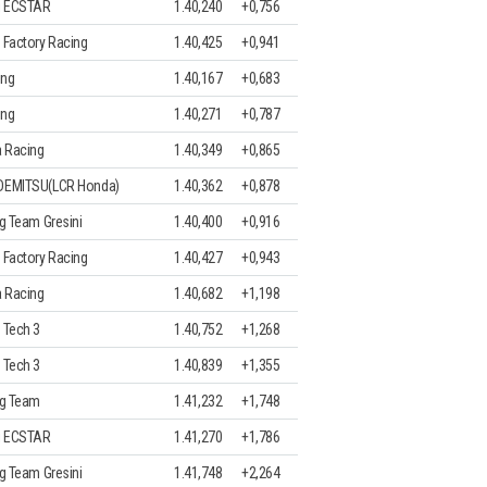
i ECSTAR
1.40,240
+0,756
 Factory Racing
1.40,425
+0,941
ing
1.40,167
+0,683
ing
1.40,271
+0,787
a Racing
1.40,349
+0,865
IDEMITSU(LCR Honda)
1.40,362
+0,878
ng Team Gresini
1.40,400
+0,916
 Factory Racing
1.40,427
+0,943
a Racing
1.40,682
+1,198
 Tech 3
1.40,752
+1,268
 Tech 3
1.40,839
+1,355
ng Team
1.41,232
+1,748
i ECSTAR
1.41,270
+1,786
ng Team Gresini
1.41,748
+2,264