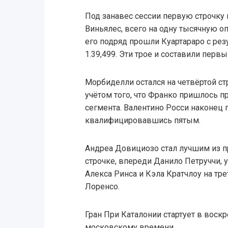
Под занавес сессии первую строчку
Виньялес, всего на одну тысячную 
его подряд прошли Куартараро с резу
1.39,499. Эти трое и составили перв
Морбиделли остался на четвёртой ст
учётом того, что Франко пришлось п
сегмента. Валентино Росси наконец 
квалифицировавшись пятым.
Андреа Довициозо стал лучшим из пр
строчке, впереди Данило Петруччи, 
Алекса Ринса и Кэла Кратчлоу на тре
Лоренсо.
Гран При Каталонии стартует в воскре
московскому времени.