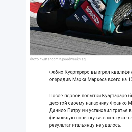
Фото: twitter.com/SpeedweekMag
Фабио Куартараро выиграл квалифик
опередив Марка Маркеса всего на 1
После первой попытки Куартараро б
десятой своему напарнику Франко М
Данило Петруччи установил третье вр
финальную попытку выезжал уже на
результат итальянцу не удалось.