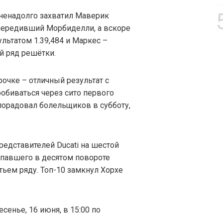
 ненадолго захватил Маверик
опередивший Морбиделли, а вскоре
льтатом 1.39,484 и Маркес –
ый ряд решётки.
рочке – отличный результат с
робиваться через сито первого
порадовал болельщиков в субботу,
едставителей Ducati на шестой
упавшего в десятом повороте
тьем ряду. Топ-10 замкнул Хорхе
сенье, 16 июня, в 15:00 по