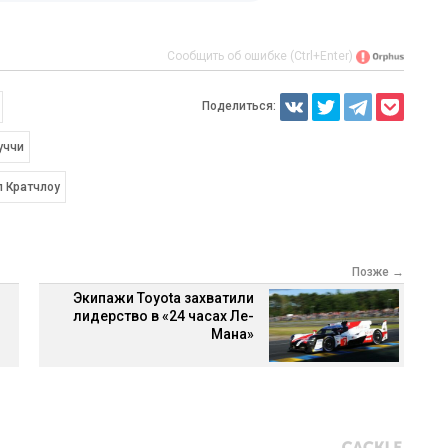
Сообщить об ошибке (Ctrl+Enter)
Поделиться:
уччи
л Кратчлоу
Позже →
Экипажи Toyota захватили
лидерство в «24 часах Ле-
Мана»