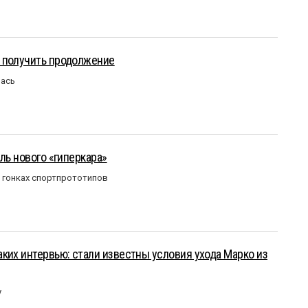
 получить продолжение
лась
ль нового «гиперкара»
в гонках спортпрототипов
ких интервью: стали известны условия ухода Марко из
у