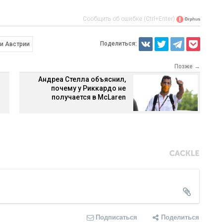
Сообщить об ошибке (Ctrl+Enter)
Поделиться:
ри Австрии
Позже →
Андреа Стелла объяснил,
почему у Риккардо не
получается в McLaren
Подписаться
Поделиться