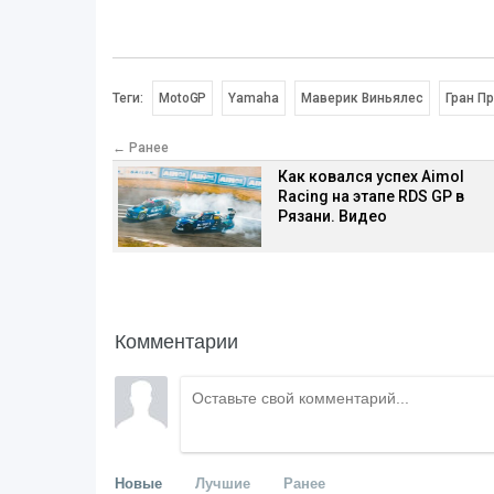
Теги:
MotoGP
Yamaha
Маверик Виньялес
Гран П
← Ранее
Как ковался успех Aimol
Racing на этапе RDS GP в
Рязани. Видео
Комментарии
Новые
Лучшие
Ранее