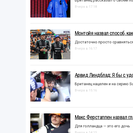
Британец рассказал о своём п
Вчера в 17:18
Монтойя назвал способ, ка
Достаточно просто сравняться
Вчера в 16:17
Арвид Линдблад: Я бы с уд
Британец нацелен и на серию S
Вчера в 15:16
Макс Ферстаппен назвал гл
Для голландца — это его дочь
Вчера в 14:15