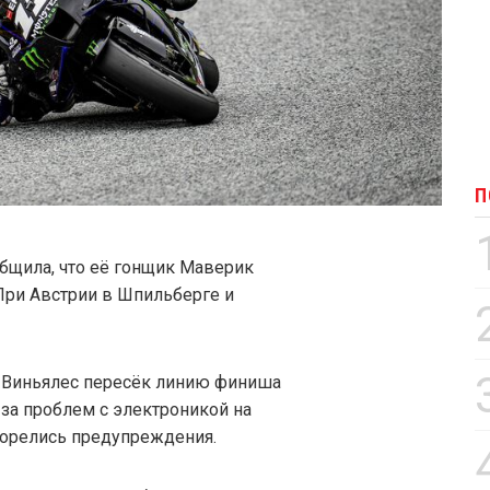
П
общила, что её гонщик Маверик
 При Австрии в Шпильберге и
, Виньялес пересёк линию финиша
з-за проблем с электроникой на
горелись предупреждения.