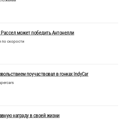
оложении
к Рассел может победить Антонелли
 по скорости
овольствием поучаствовал в гонках IndyCar
upercars
авную награду в своей жизни