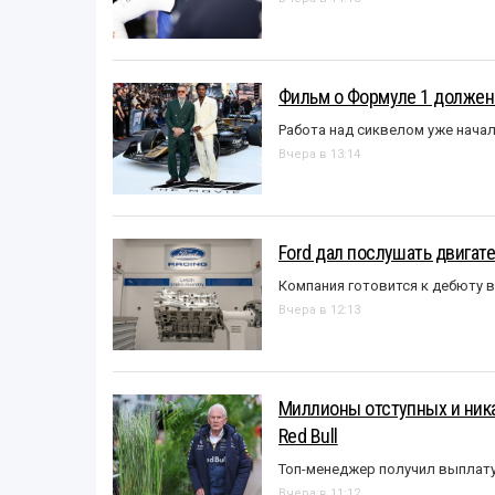
Фильм о Формуле 1 должен
Работа над сиквелом уже нача
Вчера в 13:14
Ford дал послушать двигате
Компания готовится к дебюту 
Вчера в 12:13
Миллионы отступных и ника
Red Bull
Топ-менеджер получил выплат
Вчера в 11:12