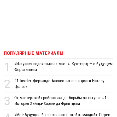
ПОПУЛЯРНЫЕ МАТЕРИАЛЫ
1
«Интуиция подсказывает мне...»: Култхард — о будущем
Ферстаппена
2
F1-Insider: Фернандо Алонсо загнал в долги Николу
Цолова
3
От мастерской гробовщика до борьбы за титул в Ф1.
История Хайнца-Харальда Френтцена
«Моё будущее было связано с этой командой»: Перес